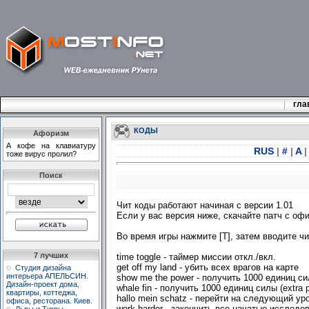
гла
КОДЫ
Афоризм
А кофе на клавиатуpу
RUS
|
#
|
A
|
тоже виpус пpолил?
Поиск
Чит коды работают начиная с версии 1.01
Если у вас версия ниже, скачайте патч с офи
Во время игры нажмите [T], затем вводите чит
7 лучших
time toggle - таймер миссии откл./вкл.
get off my land - убить всех врагов на карте
Студия дизайна
интерьера АПЕЛЬСИН.
show me the power - получить 1000 единиц сил
Дизайн-проект дома,
whale fin - получить 1000 единиц силы (extra 
квартиры, коттеджа,
hallo mein schatz - перейти на следующий ур
офиса, ресторана. Киев.
work harder - закончить все начатые исследова