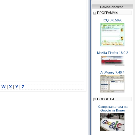
Самое свежее
ПРОГРАММЫ
ICQ 8.0.5990
Mozilla Firefox 18.0.2
ArtMoney 7.40.4
|
W
|
X
|
Y
|
Z
НОВОСТИ
Хакерская атака на
Google из Китая