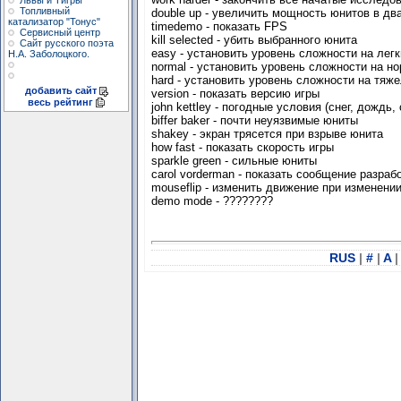
Львы и Тигры
Топливный
double up - увеличить мощность юнитов в дв
катализатор "Тонус"
timedemo - показать FPS
Сервисный центр
kill selected - убить выбранного юнита
Сайт русского поэта
easy - установить уровень сложности на легк
Н.А. Заболоцкого.
normal - установить уровень сложности на но
hard - установить уровень сложности на тяже
добавить сайт
version - показать версию игры
весь рейтинг
john kettley - погодные условия (снег, дождь, 
biffer baker - почти неуязвимые юниты
shakey - экран трясется при взрыве юнита
how fast - показать скорость игры
sparkle green - сильные юниты
carol vorderman - показать сообщение разраб
mouseflip - изменить движение при изменении
demo mode - ????????
RUS
|
#
|
A
|