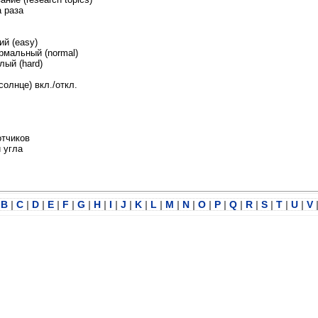
а раза
ий (easy)
рмальный (normal)
лый (hard)
солнце) вкл./откл.
отчиков
 угла
B
|
C
|
D
|
E
|
F
|
G
|
H
|
I
|
J
|
K
|
L
|
M
|
N
|
O
|
P
|
Q
|
R
|
S
|
T
|
U
|
V