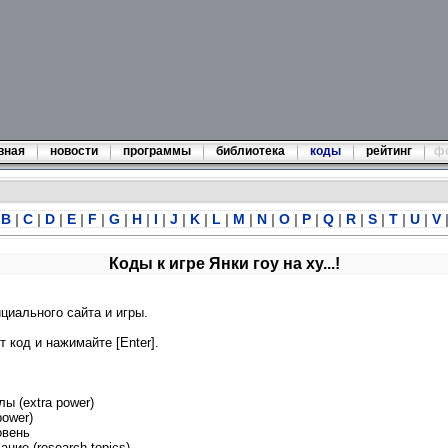
вная
новости
программы
библиотека
коды
рейтинг
ф
B
|
C
|
D
|
E
|
F
|
G
|
H
|
I
|
J
|
K
|
L
|
M
|
N
|
O
|
P
|
Q
|
R
|
S
|
T
|
U
|
V
Коды к игре Янки гоу на ху...!
циального сайта и игры.
 код и нажимайте [Enter].
ы (extra power)
power)
овень
ние (research topics)