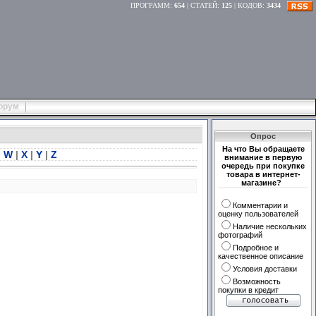
ПРОГРАММ
:
654
|
СТАТЕЙ
:
125
|
КОДОВ
:
3434
орум
Опрос
На что Вы обращаете
|
W
|
X
|
Y
|
Z
внимание в первую
очередь при покупке
товара в интернет-
магазине?
Комментарии и
оценку пользователей
Наличие нескольких
фотографий
Подробное и
качественное описание
Условия доставки
Возможность
покупки в кредит