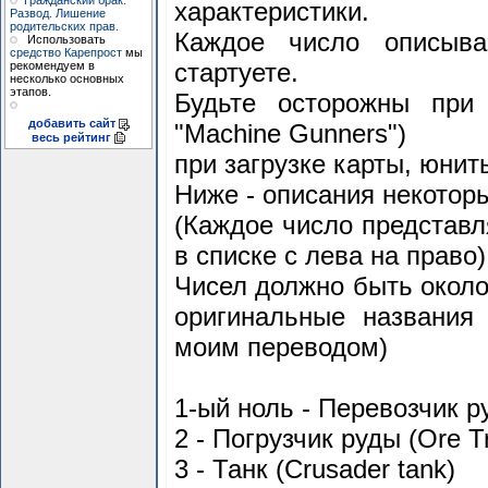
Гражданский брак.
характеристики.
Развод. Лишение
родительских прав.
Каждое число описыв
Использовать
средство Карепрост
мы
стартуете.
рекомендуем в
несколько основных
этапов.
Будьте осторожны при 
добавить сайт
"Machine Gunners")
весь рейтинг
при загрузке карты, юни
Ниже - описания некотор
(Каждое число представл
в списке с лева на право)
Чисел должно быть около 
оригинальные названия
моим переводом)
1-ый ноль - Перевозчик ру
2 - Погрузчик руды (Ore T
3 - Танк (Crusader tank)