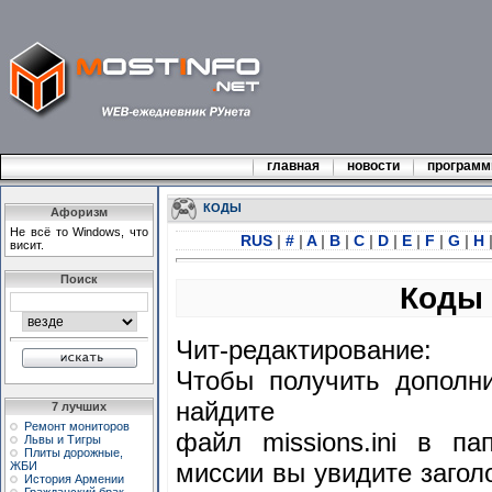
главная
новости
програм
КОДЫ
Афоризм
Не всё то Windows, что
RUS
|
#
|
A
|
B
|
C
|
D
|
E
|
F
|
G
|
H
висит.
Поиск
Коды 
Чит-редактирование:
Чтобы получить дополн
найдите
7 лучших
Ремонт мониторов
файл missions.ini в п
Львы и Тигры
Плиты дорожные,
миссии вы увидите загол
ЖБИ
История Армении