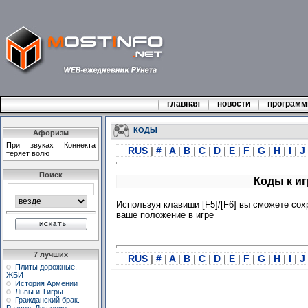
главная
новости
програм
КОДЫ
Афоризм
Пpи звyках Коннекта
RUS
|
#
|
A
|
B
|
C
|
D
|
E
|
F
|
G
|
H
|
I
|
J
теpяет волю
Поиск
Коды к иг
Используя клавиши [F5]/[F6] вы сможете сох
ваше положение в игре
7 лучших
RUS
|
#
|
A
|
B
|
C
|
D
|
E
|
F
|
G
|
H
|
I
|
J
Плиты дорожные,
ЖБИ
История Армении
Львы и Тигры
Гражданский брак.