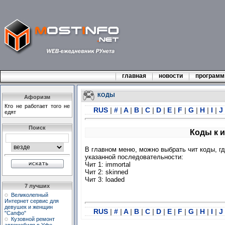
главная
новости
програм
КОДЫ
Афоризм
Кто не работает того не
RUS
|
#
|
A
|
B
|
C
|
D
|
E
|
F
|
G
|
H
|
I
|
J
едят
Поиск
Коды к и
В главном меню, можно выбрать чит коды, гд
указанной последовательности:
Чит 1: immortal
Чит 2: skinned
Чит 3: loaded
7 лучших
Великолепный
Интернет сервис для
девушек и женщин
RUS
|
#
|
A
|
B
|
C
|
D
|
E
|
F
|
G
|
H
|
I
|
J
"Сапфо"
Кузовной ремонт