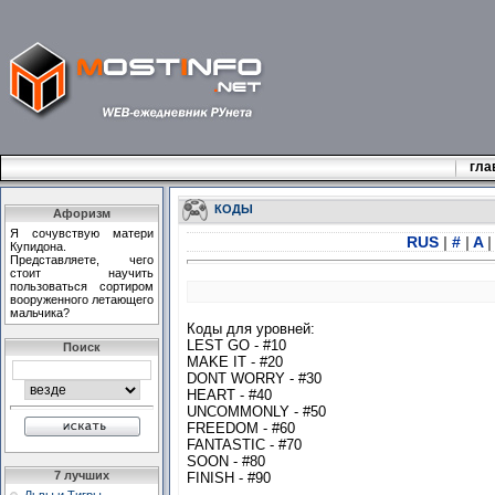
гла
КОДЫ
Афоризм
Я сочувствую матери
RUS
|
#
|
A
|
Купидона.
Представляете, чего
стоит научить
пользоваться сортиром
вооруженного летающего
мальчика?
Коды для уровней:
LEST GO - #10
Поиск
MAKE IT - #20
DONT WORRY - #30
HEART - #40
UNCOMMONLY - #50
FREEDOM - #60
FANTASTIC - #70
SOON - #80
7 лучших
FINISH - #90