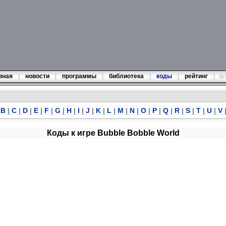
вная
новости
программы
библиотека
коды
рейтинг
ф
B
|
C
|
D
|
E
|
F
|
G
|
H
|
I
|
J
|
K
|
L
|
M
|
N
|
O
|
P
|
Q
|
R
|
S
|
T
|
U
|
V
Коды к игре Bubble Bobble World