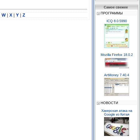
Самое свежее
ПРОГРАММЫ
|
W
|
X
|
Y
|
Z
ICQ 8.0.5990
Mozilla Firefox 18.0.2
ArtMoney 7.40.4
НОВОСТИ
Хакерская атака на
Google из Китая