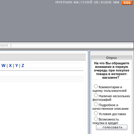
ПРОГРАММ
:
654
|
СТАТЕЙ
:
125
|
КОДОВ
:
3434
орум
Опрос
На что Вы обращаете
|
W
|
X
|
Y
|
Z
внимание в первую
очередь при покупке
товара в интернет-
магазине?
Комментарии и
оценку пользователей
Наличие нескольких
фотографий
Подробное и
качественное описание
Условия доставки
Возможность
покупки в кредит