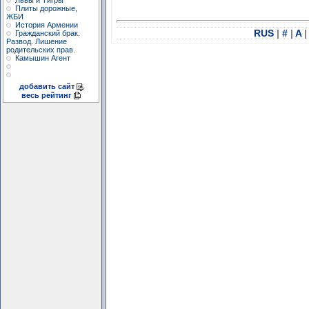
Львы и Тигры
Плиты дорожные,
ЖБИ
История Армении
RUS
|
#
|
A
|
Гражданский брак.
Развод. Лишение
родительских прав.
Камышин Агент
добавить сайт
весь рейтинг