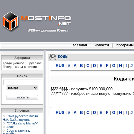
главная
новости
програм
КОДЫ
Афоризм
Традиционное русское
RUS
|
#
|
A
|
B
|
C
|
D
|
E
|
F
|
G
|
H
|
I
|
J
блюдо - каша в голове
Поиск
Коды к и
$$$***$$$ - получить $100,000,000
???***??? - изобрести всю новую продукцию 
7 лучших
RUS
|
#
|
A
|
B
|
C
|
D
|
E
|
F
|
G
|
H
|
I
|
J
Сайт русского поэта
Н.А. Заболоцкого.
*О*ULzZang Mania*-*
Jeck
Зоомагазин в г.