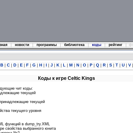
вная
новости
программы
библиотека
коды
рейтинг
ф
B
|
C
|
D
|
E
|
F
|
G
|
H
|
I
|
J
|
K
|
L
|
M
|
N
|
O
|
P
|
Q
|
R
|
S
|
T
|
U
|
V
Коды к игре Celtic Kings
едующие чит коды:
надлежащие текущей
 принадлежащие текущей
ойства текущего уровня
ML функций в dump_try.XML
уре свойства выбранного юнита
 игрока №2