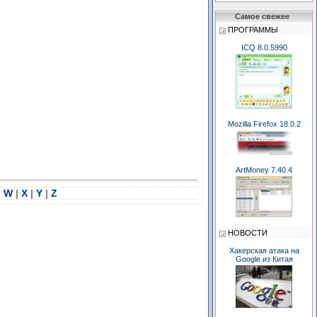
Самое свежее
ПРОГРАММЫ
ICQ 8.0.5990
Mozilla Firefox 18.0.2
ArtMoney 7.40.4
|
W
|
X
|
Y
|
Z
НОВОСТИ
Хакерская атака на
Google из Китая