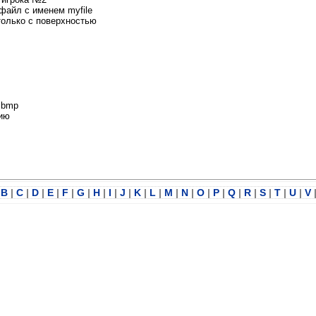
в файл с именем myfile
, только с поверхностью
.bmp
нию
B
|
C
|
D
|
E
|
F
|
G
|
H
|
I
|
J
|
K
|
L
|
M
|
N
|
O
|
P
|
Q
|
R
|
S
|
T
|
U
|
V