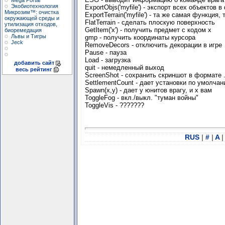
Mega Portal
Экобиотехнология
ExportObjs('myfile') - экспорт всех объектов 
Микрозим™: очистка
ExportTerrain('myfile') - та же самая функция
окружающей среды и
FlatTerrain - сделать плоскую поверхность
утилизация отходов,
GetItem('x') - получить предмет с кодом х
биоремедация
Львы и Тигры
gmp - получить координаты курсора
Jeck
RemoveDecors - отключить декорации в игре
Pause - пауза
Load - загрузка
добавить сайт
quit - немедленный выход
весь рейтинг
ScreenShot - сохранить скриншот в формате 
SettlementCount - дает установки по умолча
Spawn(x,y) - дает y юнитов врагу, и x вам
ToggleFog - вкл./выкл. "туман войны"
ToggleVis - ???????
RUS
|
#
|
A
|