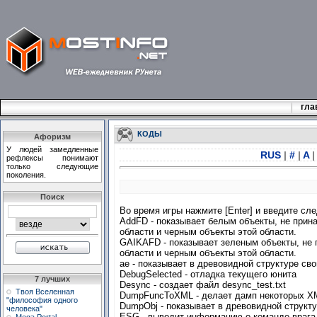
гла
КОДЫ
Афоризм
У людей замедленные
RUS
|
#
|
A
|
рефлексы понимают
только следующие
поколения.
Поиск
Во время игры нажмите [Enter] и введите сл
AddFD - показывает белым объекты, не при
области и черным объекты этой области.
GAIKAFD - показывает зеленым объекты, не
области и черным объекты этой области.
ae - показывает в древовидной структуре св
DebugSelected - отладка текущего юнита
7 лучших
Desync - создает файл desync_test.txt
Твоя Вселенная
DumpFuncToXML - делает дамп некоторых X
"философия одного
DumpObj - показывает в древовидной структ
человека"
ESG - выводит информацию о команде врага