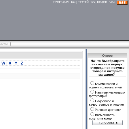
ПРОГРАММ
:
654
|
СТАТЕЙ
:
125
|
КОДОВ
:
3434
орум
Опрос
На что Вы обращаете
|
W
|
X
|
Y
|
Z
внимание в первую
очередь при покупке
товара в интернет-
магазине?
Комментарии и
оценку пользователей
Наличие нескольких
фотографий
Подробное и
качественное описание
Условия доставки
Возможность
покупки в кредит