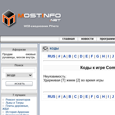
главная
новости
програм
КОДЫ
Афоризм
Продам ежовые
RUS
|
#
|
A
|
B
|
C
|
D
|
E
|
F
|
G
|
H
|
I
|
J
рукавицы, мехом внутрь.
Поиск
Коды к игре Com
Неуязвимость:
Удерживая [T] жмем [2] во время игры
7 лучших
RUS
|
#
|
A
|
B
|
C
|
D
|
E
|
F
|
G
|
H
|
I
|
J
Ремонт мониторов
Львы и Тигры
Плиты дорожные,
ЖБИ
История Армении