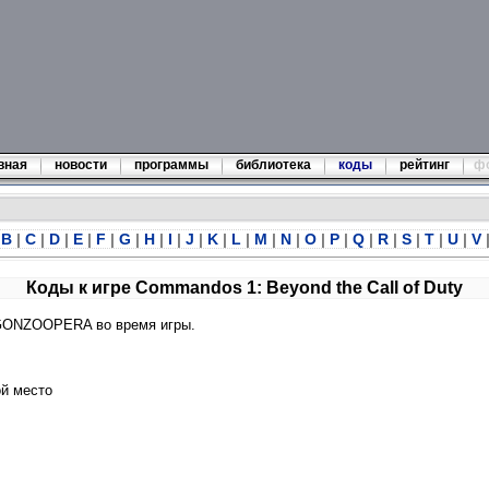
вная
новости
программы
библиотека
коды
рейтинг
ф
B
|
C
|
D
|
E
|
F
|
G
|
H
|
I
|
J
|
K
|
L
|
M
|
N
|
O
|
P
|
Q
|
R
|
S
|
T
|
U
|
V
Коды к игре Commandos 1: Beyond the Call of Duty
GONZOOPERA во время игры.
ой место