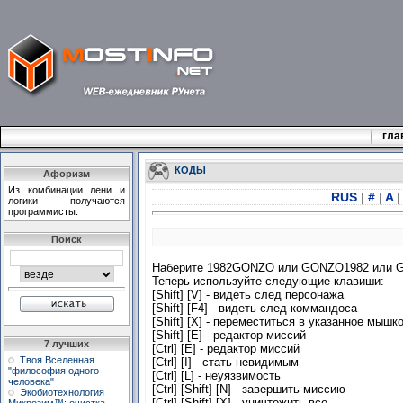
гла
КОДЫ
Афоризм
Из комбинации лени и
RUS
|
#
|
A
|
логики получаются
программисты.
Поиск
Наберите 1982GONZO или GONZO1982 или 
Теперь используйте следующие клавиши:
[Shift] [V] - видеть след персонажа
[Shift] [F4] - видеть след коммандоса
[Shift] [X] - переместиться в указанное мышк
[Shift] [E] - редактор миссий
7 лучших
[Ctrl] [E] - редактор миссий
Твоя Вселенная
[Ctrl] [I] - стать невидимым
"философия одного
[Ctrl] [L] - неуязвимость
человека"
[Ctrl] [Shift] [N] - завершить миссию
Экобиотехнология
[Ctrl] [Shift] [X] - уничтожить все