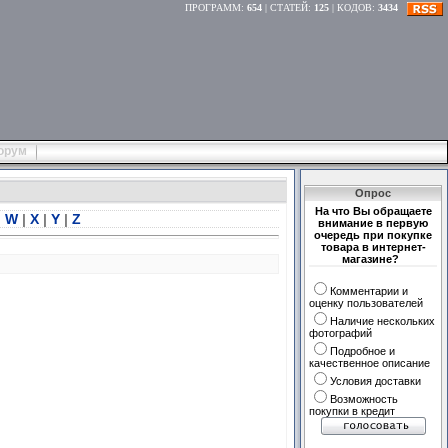
ПРОГРАММ
:
654
|
СТАТЕЙ
:
125
|
КОДОВ
:
3434
орум
Опрос
На что Вы обращаете
|
W
|
X
|
Y
|
Z
внимание в первую
очередь при покупке
товара в интернет-
магазине?
Комментарии и
оценку пользователей
Наличие нескольких
фотографий
Подробное и
качественное описание
Условия доставки
Возможность
покупки в кредит