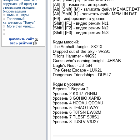
Микрозим™: очистка
окружающей среды и
[Alt] [I] - изменить интерфейс
утилизация отходов,
[Alt] [Shift] [M] - записать файл MEMACT.DAT
биоремедация
[Alt] [Shift] [L] - записать файл MEMLIN.DAT
Львы и Тигры
[F9] - информация о уровне
Топливный
катализатор "Тонус"
[Shift] [F1] - видео режим №1
More then varez...
[Shift] [F2] - видео режим №2
[Shift] [F3] - видео режим №3
добавить сайт
Коды миссий:
весь рейтинг
The Asphalt Jungle - 8K2IX
Dropped out of the Sky - 9R291
THor's Hammer - 44G9J
Guess who's coming tonight - 4HSAB
Eagle's Nest - J8TSN
The Great Escape - LUK2L
Dangerous Friendships - DUSLZ
Коды к уровням:
Версия 1 Версия 2
Уровень 2 KXII7 YBN9J
Уровень 3 GOH9O XAPIB
Уровень 4 HCOAU QDOAU
Уровень 5 TF4AO IIWAY
Уровень 6 T8TSN EW82M
Уровень 7 TLESF SJ8S1
Уровень 8 TUSLV V6J27