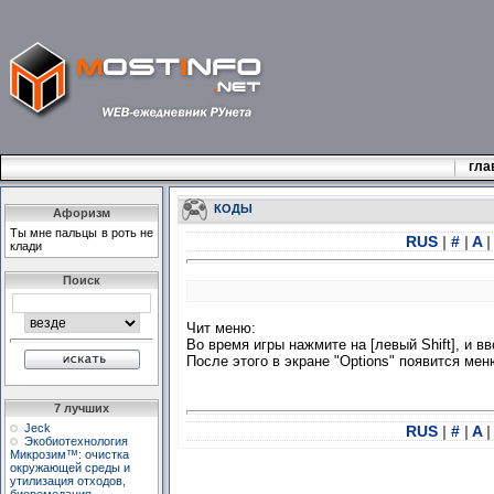
гла
КОДЫ
Афоризм
Ты мне пальцы в роть не
RUS
|
#
|
A
|
клади
Поиск
Чит меню:
Во время игры нажмите на [левый Shift], и вв
После этого в экране "Options" появится ме
7 лучших
Jeck
RUS
|
#
|
A
|
Экобиотехнология
Микрозим™: очистка
окружающей среды и
утилизация отходов,