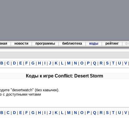
вная
новости
программы
библиотека
коды
рейтинг
ф
B
|
C
|
D
|
E
|
F
|
G
|
H
|
I
|
J
|
K
|
L
|
M
|
N
|
O
|
P
|
Q
|
R
|
S
|
T
|
U
|
V
Коды к игре Conflict: Desert Storm
одите "desertwatch" (без кавычек).
ню с доступными читами
B
|
C
|
D
|
E
|
F
|
G
|
H
|
I
|
J
|
K
|
L
|
M
|
N
|
O
|
P
|
Q
|
R
|
S
|
T
|
U
|
V