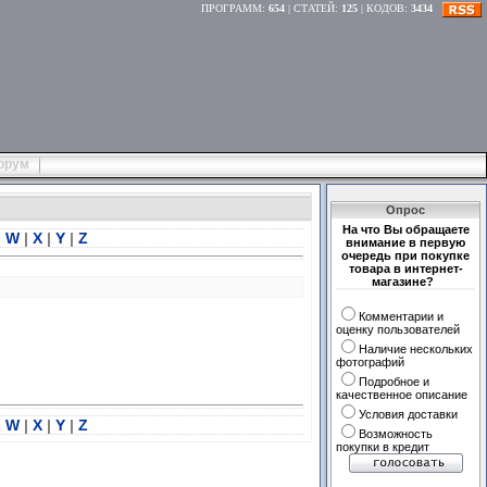
ПРОГРАММ
:
654
|
СТАТЕЙ
:
125
|
КОДОВ
:
3434
орум
Опрос
На что Вы обращаете
|
W
|
X
|
Y
|
Z
внимание в первую
очередь при покупке
товара в интернет-
магазине?
Комментарии и
оценку пользователей
Наличие нескольких
фотографий
Подробное и
качественное описание
Условия доставки
|
W
|
X
|
Y
|
Z
Возможность
покупки в кредит