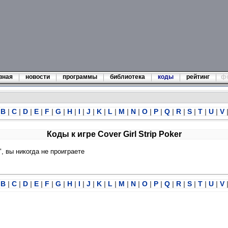
вная
новости
программы
библиотека
коды
рейтинг
ф
B
|
C
|
D
|
E
|
F
|
G
|
H
|
I
|
J
|
K
|
L
|
M
|
N
|
O
|
P
|
Q
|
R
|
S
|
T
|
U
|
V
Коды к игре Cover Girl Strip Poker
, вы никогда не проиграете
B
|
C
|
D
|
E
|
F
|
G
|
H
|
I
|
J
|
K
|
L
|
M
|
N
|
O
|
P
|
Q
|
R
|
S
|
T
|
U
|
V