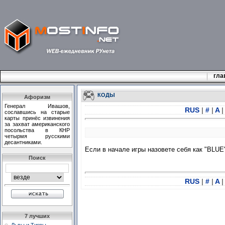
гла
КОДЫ
Афоризм
Генеpал Ивашов,
RUS
|
#
|
A
|
сославшись на стаpые
каpты пpинёс извинения
за захват амеpиканского
посольства в КHР
четыpмя pусскими
десантниками.
Если в начале игры назовете себя как "BLUE"
Поиск
RUS
|
#
|
A
|
7 лучших