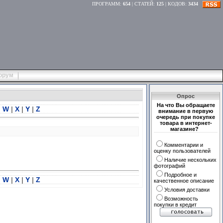
ПРОГРАММ
:
654
|
СТАТЕЙ
:
125
|
КОДОВ
:
3434
орум
Опрос
На что Вы обращаете
|
W
|
X
|
Y
|
Z
внимание в первую
очередь при покупке
товара в интернет-
магазине?
Комментарии и
оценку пользователей
Наличие нескольких
фотографий
Подробное и
|
W
|
X
|
Y
|
Z
качественное описание
Условия доставки
Возможность
покупки в кредит