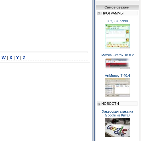
Самое свежее
ПРОГРАММЫ
ICQ 8.0.5990
Mozilla Firefox 18.0.2
|
W
|
X
|
Y
|
Z
ArtMoney 7.40.4
НОВОСТИ
Хакерская атака на
Google из Китая