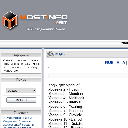
гла
КОДЫ
Афоризм
Умная мысль может
RUS
|
#
|
A
|
прийти и к дураку. Но с
её стороны это будет
глупостью.
Поиск
Коды для уровней:
Уровень 2 - Hyacinth
Уровень 3 - Meridian
Уровень 4 - Kickback
Уровень 5 - Interval
Уровень 6 - Yearling
Уровень 7 - Positron
7 лучших
Уровень 9 - Clavicle
Экобиотехнология
Уровень 10 - Daffodil
Микрозим™: очистка
Уровень 11 - Dictator
окружающей среды и
Уровень 12 - Blackout