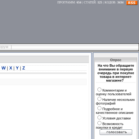
ПРОГРАММ
:
654
|
СТАТЕЙ
:
125
|
КОДОВ
:
3434
орум
Опрос
На что Вы обращаете
|
W
|
X
|
Y
|
Z
внимание в первую
очередь при покупке
товара в интернет-
магазине?
Комментарии и
оценку пользователей
Наличие нескольких
фотографий
Подробное и
качественное описание
Условия доставки
Возможность
покупки в кредит