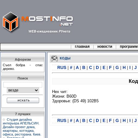
главная
новости
програм
КОДЫ
Афоризм
Съел бобра - спас
RUS
|
#
|
A
|
B
|
C
|
D
|
E
|
F
|
G
|
H
|
I
|
J
дерево.
Поиск
Код
Hex чит:
Жизни: B60D
Здоровье: (DS 49) 102B5
7 лучших
Студия дизайна
RUS
|
#
|
A
|
B
|
C
|
D
|
E
|
F
|
G
|
H
|
I
|
J
интерьера АПЕЛЬСИН.
Дизайн-проект дома,
квартиры, коттеджа,
офиса, ресторана. Киев.