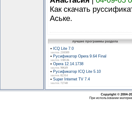
Анастасия
|
04-09-05 0
Как скачать руссификат
Аське.
лучшие программы раздела
•
ICQ Lite 7.0
закачек
210309
•
Русификатор Opera 9.64 Final
закачек
138536
•
Opera 12.14.1738
закачек
90649
•
Русификатор ICQ Lite 5.10
закачек
82314
•
Super Internet TV 7.4
закачек
72748
Copyright © 2004-2
При использовании материа