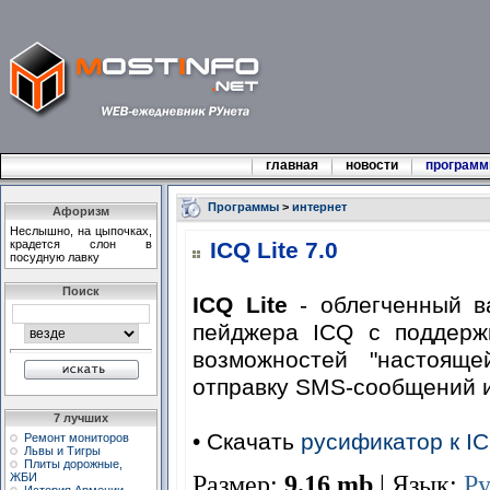
главная
новости
програм
Программы
>
интернет
Афоризм
Неслышно, на цыпочках,
крадется слон в
ICQ Lite 7.0
посудную лавку
Поиск
ICQ Lite
- облегченный в
пейджера ICQ с поддерж
возможностей "настояще
отправку SMS-сообщений 
7 лучших
• Скачать
русификатор к IC
Ремонт мониторов
Львы и Тигры
Плиты дорожные,
Размер:
9.16 mb
| Язык:
Р
ЖБИ