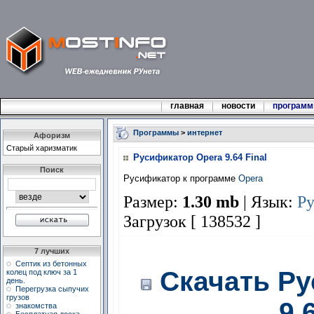
главная
новости
програм
Программы
>
интернет
Афоризм
Стаpый хаpизматик
Русификатор Opera 9.64 Final
Поиск
Русификатор к программе
Opera
Размер:
1.30 mb
| Язык:
Р
Загрузок [ 138532 ]
7 лучших
Септик из бетонных
Скачать Р
колец под ключ за 1
день.
Перегрузка сыпучих
грузов
9.
знакомства