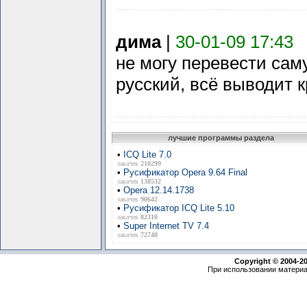
дима
|
30-01-09 17:43
не могу перевести сам
русский, всё выводит 
лучшие программы раздела
•
ICQ Lite 7.0
закачек
210299
•
Русификатор Opera 9.64 Final
закачек
138532
•
Opera 12.14.1738
закачек
90642
•
Русификатор ICQ Lite 5.10
закачек
82310
•
Super Internet TV 7.4
закачек
72740
Copyright © 2004-2
При использовании материа