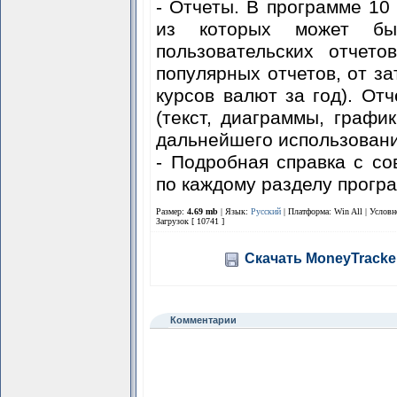
- Отчеты. В программе 10
из которых может бы
пользовательских отчет
популярных отчетов, от за
курсов валют за год). От
(текст, диаграммы, графи
дальнейшего использовани
- Подробная справка с с
по каждому разделу прогр
Размер:
4.69 mb
| Язык:
Русский
| Платформа: Win All |
Условн
Загрузок [ 10741 ]
Скачать MoneyTracker
Комментарии