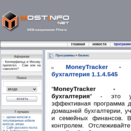
главная
новости
програм
Программы
>
бизнес
Афоризм
- Копперфильд в Москву
прилетел. - Сам или на
MoneyTracker - 
самолете?
бухгалтерия 1.1.4.545
Поиск
"
MoneyTracker - 
бухгалтерия
" - это у
эффективная программа д
домашней бухгалтерии, у
7 лучших
и семейных финансов. 
щенки мопсов и
титулованные кобели
контролем. Отслеживайт
мопсов ,вязки.
Сайт русского поэта