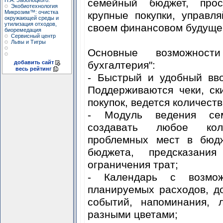
Н.А. Заболоцкого.
семейный бюджет, прос
Экобиотехнология
Микрозим™: очистка
крупные покупки, управл
окружающей среды и
утилизация отходов,
своем финансовом будуще
биоремедация
Сервисный центр
Львы и Тигры
Основные возможност
добавить сайт
бухгалтерия":
весь рейтинг
- Быстрый и удобный вво
Поддерживаются чеки, ск
покупок, ведется количест
- Модуль ведения сем
создавать любое кол
проблемных мест в бюдж
бюджета, предсказан
ограничения трат;
- Календарь с возмо
планируемых расходов, д
событий, напоминания, 
разными цветами;