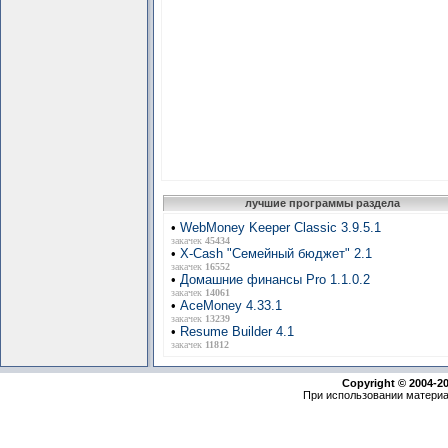
лучшие программы раздела
•
WebMoney Keeper Classic 3.9.5.1
закачек
45434
•
X-Cash "Семейный бюджет" 2.1
закачек
16552
•
Домашние финансы Pro 1.1.0.2
закачек
14061
•
AceMoney 4.33.1
закачек
13239
•
Resume Builder 4.1
закачек
11812
Copyright © 2004-2
При использовании материа