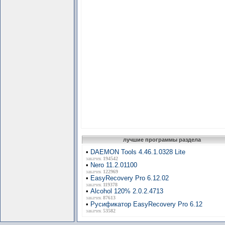
лучшие программы раздела
•
DAEMON Tools 4.46.1.0328 Lite
закачек
194542
•
Nero 11.2.01100
закачек
122969
•
EasyRecovery Pro 6.12.02
закачек
119378
•
Alcohol 120% 2.0.2.4713
закачек
87613
•
Русификатор EasyRecovery Pro 6.12
закачек
53582