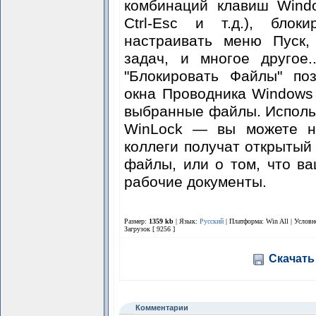
комбинаций клавиш Windows
Ctrl-Esc и т.д.), блок
настраивать меню Пуск,
задач, и многое другое.
"Блокировать Файлы" по
окна Проводника Windows 
выбранные файлы. Исполь
WinLock — вы можете не
коллеги получат открытый
файлы, или о том, что в
рабочие документы.
Размер:
1359 kb
| Язык:
Русский
| Платформа: Win All |
Условн
Загрузок [ 9256 ]
Скачать
Комментарии