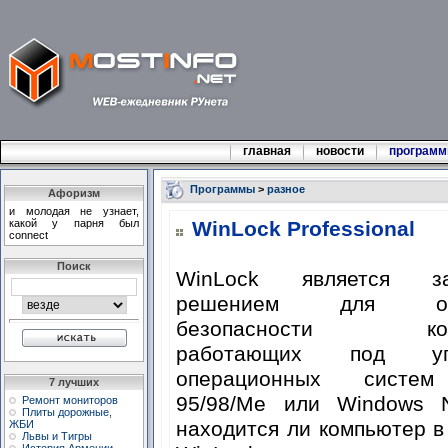
главная
новости
програм
Программы
>
разное
Афоризм
и молодая не узнает,
какой у парня был
WinLock Professional
connect
Поиск
WinLock является за
решением для обе
безопасности комп
работающих под упр
операционных систе
7 лучших
95/98/Me или Windows N
Ремонт мониторов
Плиты дорожные,
находится ли компьютер в
ЖБИ
Львы и Тигры