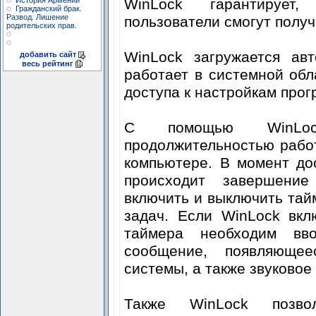
История Армении
WinLock гарантирует
Гражданский брак.
Развод. Лишение
пользователи смогут полу
родительских прав.
WinLock загружается ав
добавить сайт
весь рейтинг
работает в системной обл
доступа к настройкам про
С помощью WinLoc
продолжительностью рабо
компьютере. В момент до
происходит завершени
включить и выключить тай
задач. Если WinLock вкл
таймера необходим вв
сообщение, появляющее
системы, а также звуковое
Также WinLock позвол