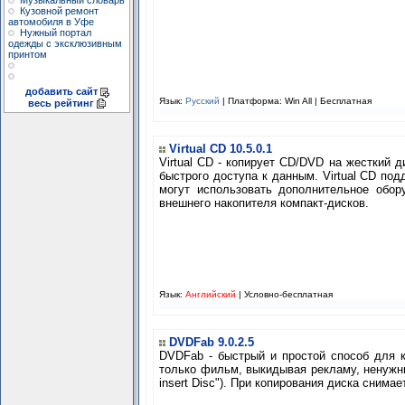
Музыкальный словарь
Кузовной ремонт
автомобиля в Уфе
Нужный портал
одежды с эксклюзивным
принтом
добавить сайт
Язык:
Русский
| Платформа: Win All |
Бесплатная
весь рейтинг
Virtual CD 10.5.0.1
Virtual CD - копирует CD/DVD на жесткий 
быстрого доступа к данным. Virtual CD по
могут использовать дополнительное обор
внешнего накопителя компакт-дисков.
Язык:
Английский
|
Условно-бесплатная
DVDFab 9.0.2.5
DVDFab - быстрый и простой способ для к
только фильм, выкидывая рекламу, ненужны
insert Disc"). При копирования диска снимае