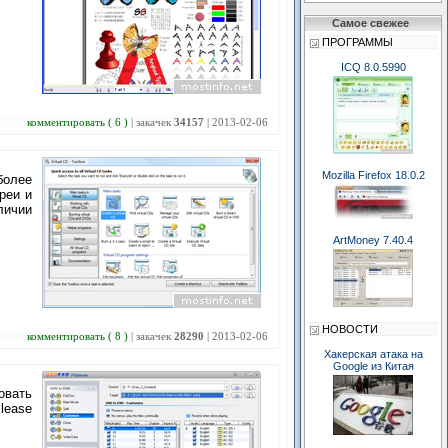
Самое свежее
ПРОГРАММЫ
ICQ 8.0.5990
комментировать ( 6 )
| закачек
34157
| 2013-02-06
Mozilla Firefox 18.0.2
более
реи и
личии
ArtMoney 7.40.4
НОВОСТИ
комментировать ( 8 )
| закачек
28290
| 2013-02-06
Хакерская атака на
Google из Китая
овать
lease