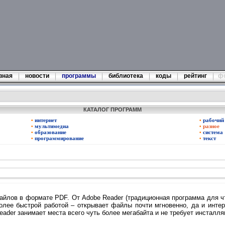
вная
новости
программы
библиотека
коды
рейтинг
ф
КАТАЛОГ ПРОГРАММ
интернет
рабочий 
•
•
мультимедиа
разное
•
•
образование
система
•
•
программирование
текст
•
•
файлов в формате PDF. От Adobe Reader (традиционная программа для ч
олее быстрой работой – открывает файлы почти мгновенно, да и инте
ader занимает места всего чуть более мегабайта и не требует инсталля