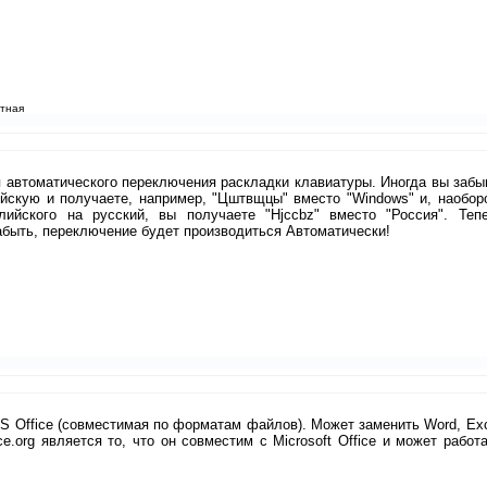
атная
ля автоматического переключения раскладки клавиатуры. Иногда вы забы
йскую и получаете, например, "Цштвщцы" вместо "Windows" и, наоборо
лийского на русский, вы получаете "Hjccbz" вместо "Россия". Теп
быть, переключение будет производиться Автоматически!
MS Office (совместимая по форматам файлов). Может заменить Word, Exc
.org является то, что он совместим с Microsoft Office и может работа