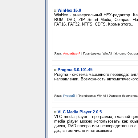
WinHex 16.8
WinHex - универсальный HEX-редактор. Ка
ROM, DVD, ZIP, Smart Media, Compact Fl
FAT16, FAT32, NTFS, CDFS. Кроме этого...
Язык:
Английский
| Платформа: Win All |
Условно-беспл
Pragma 6.0.101.45
Pragma - система машинного перевода: анг
направлении. Возможность автоматического 
Язык:
Русский
| Платформа: Win All |
Условно-бесплатна
VLC Media Player 2.0.5
VLC media player - программа, главной це
media player можно использовать как обы
диска, DVD-плеера или непосредственно с
др., в том числе и потоковыми