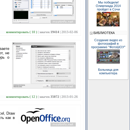
Мы победили!
Олимпиада 2014
пройдет в Сочи
комментировать ( 10 )
| закачек
19414
| 2013-02-06
БИБЛИОТЕКА
Создание видео из
фотографий в
программе "ФотоШОУ"
ваете
т, не
ерь о
Больница для
компьютера
комментировать ( 12 )
| закачек
35072
| 2013-01-26
el, Draw
ть как в