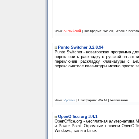
Язык:
Английский
| Платформа: Win All |
Условно-беспл
Punto Switcher 3.2.8.94
Punto Switcher - новаторская программа д
переключить раскладку с русской на англи
переключив раскладку клавиатуры с анг
переключателе клавиатуры можно просто за
Язык:
Русский
| Платформа: Win All |
Бесплатная
OpenOffice.org 3.4.1
OpenOffice.org - бесплатная альтернатива 
и Power Point. Огромным плюсом OpenOffice
Windows, так и в Linux