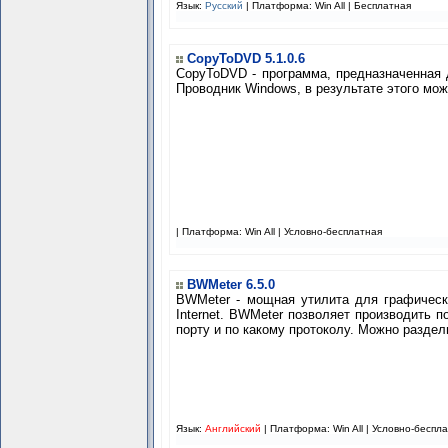
Язык:
Русский
| Платформа: Win All |
Бесплатная
CopyToDVD 5.1.0.6
CopyToDVD - программа, предназначенная 
Проводник Windows, в результате этого мо
| Платформа: Win All |
Условно-бесплатная
BWMeter 6.5.0
BWMeter - мощная утилита для графическ
Internet. BWMeter позволяет производить п
порту и по какому протоколу. Можно раздель
Язык:
Английский
| Платформа: Win All |
Условно-беспл