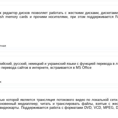
к редактор дисков позволяет работать с жесткими дисками, дискетами
ash memory cards и прочими носителями, при этом поддерживается F
атная
лийский, русский, немецкий и украинский языки с функцией перевода в 
перевода сайтов в интернете, встраивается в MS Office
я
лью которой является трансляция потокового видео по локальной сети
кновенный медиаплеер; читать и транслировать файлы, взятые с жес
 видеокарты. Поддерживается работа с форматами DVD, VCD, MPEG, D