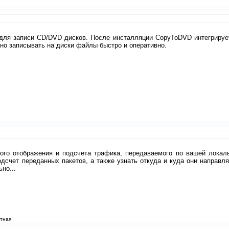
для записи CD/DVD дисков. После инсталляции CopyToDVD интегрируе
жно записывать на диски файлы быстро и оперативно.
ого отображения и подсчета трафика, передаваемого по вашей локал
одсчет переданных пакетов, а также узнать откуда и куда они направля
но...
атная