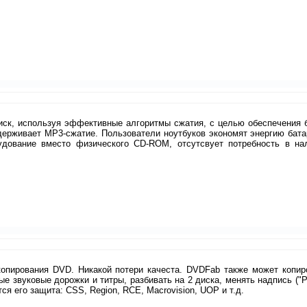
диск, используя эффективные алгоритмы сжатия, с целью обеспечения 
ддерживает MP3-сжатие. Пользователи ноутбуков экономят энергию бата
удование вместо физического CD-ROM, отсутсвует потребность в на
опирования DVD. Никакой потери качеста. DVDFab также может копир
е звуковые дорожки и титры, разбивать на 2 диска, менять надпись ("P
тся его защита: CSS, Region, RCE, Macrovision, UOP и т.д.