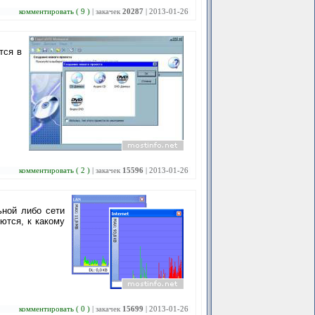
комментировать ( 9 )
| закачек
20287
| 2013-01-26
тся в
комментировать ( 2 )
| закачек
15596
| 2013-01-26
ьной либо сети
ются, к какому
комментировать ( 0 )
| закачек
15699
| 2013-01-26