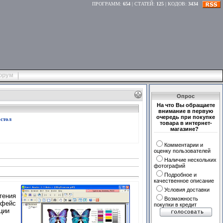
ПРОГРАММ
:
654
|
СТАТЕЙ
:
125
|
КОДОВ
:
3434
орум
Опрос
На что Вы обращаете
внимание в первую
очередь при покупке
стол
товара в интернет-
магазине?
Комментарии и
оценку пользователей
Наличие нескольких
фотографий
Подробное и
качественное описание
Условия доставки
тения
Возможность
рфейс
покупки в кредит
ции