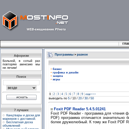
гла
Программы
>
разное
Афоризм
Больной, в сотый раз
повторяю амнезию мы
не лечим!
бизнес
•
графика и дизайн
•
защита
•
Поиск
игры
•
1
|
2
|
3
|
4
|
5
|
6
|
7
|
8
|
9
|
еще>>>
выводить по
5
/ 10 /
20
/
30
/
50
Foxit PDF Reader 5.4.5.01241
7 лучших
Foxit PDF Reader - программа для чтения 
Канцтвары и доски для
PDF) программа отличается значительно б
маркеров с доставкой.
более дружелюбный. К тому же Foxit PDF Re
Бесплатная доска
объявлений