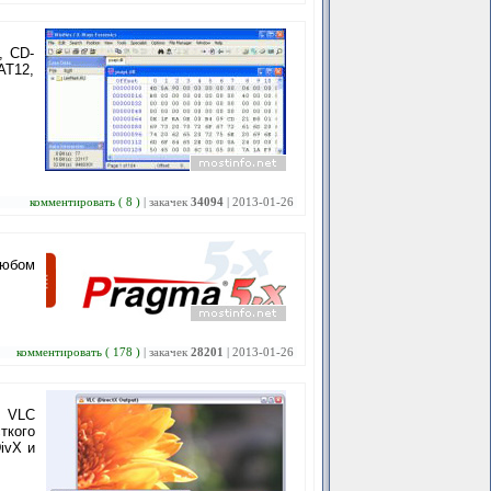
, CD-
AT12,
комментировать ( 8 )
| закачек
34094
| 2013-01-26
любом
комментировать ( 178 )
| закачек
28201
| 2013-01-26
. VLC
ткого
ivX и