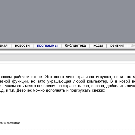
вная
новости
программы
библиотека
коды
рейтинг
ф
 вашем рабочем столе. Это всего лишь красивая игрушка, если так 
лезной функции, но зато украшающая любой компьютер. В в новой в
ия, указывать место появления на экране- слева, справа; добавлять звук
.д. и т.п. Девочек можно дополнять и подгружать свежих
овно-бесплатная