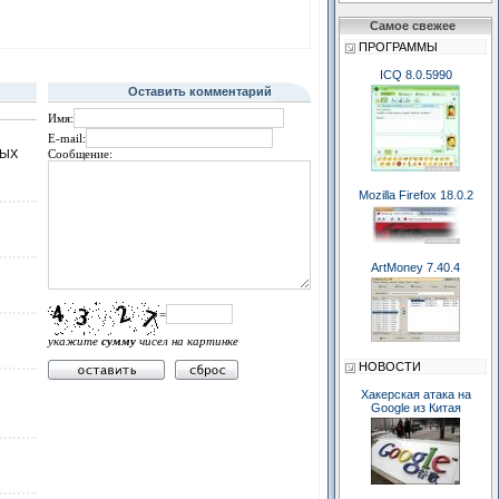
Самое свежее
ПРОГРАММЫ
ICQ 8.0.5990
Оставить комментарий
Имя:
E-mail:
НЫХ
Сообщение:
Mozilla Firefox 18.0.2
ArtMoney 7.40.4
=
укажите
сумму
чисел на картинке
НОВОСТИ
Хакерская атака на
Google из Китая