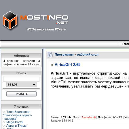
гла
Программы
>
рабочий стол
Афоризм
И всю ночь катался на
лифте по ночной Москве.
VirtuaGirl 2.65
VirtuaGirl
- виртуальное стриптиз-шоу на
Поиск
выразиться, не исполняющая никакой по
VirtuaGirl можно: задавать частоту появлен
появлении, увеличивать размер девушек и т
7 лучших
Твоя Вселенная
"философия одного
Размер:
8.73 mb
| Язык:
Английский
| Платформа: Win All |
Усл
человека"
Загрузок [ 58494 ]
Mega Portal
Львы и Тигры