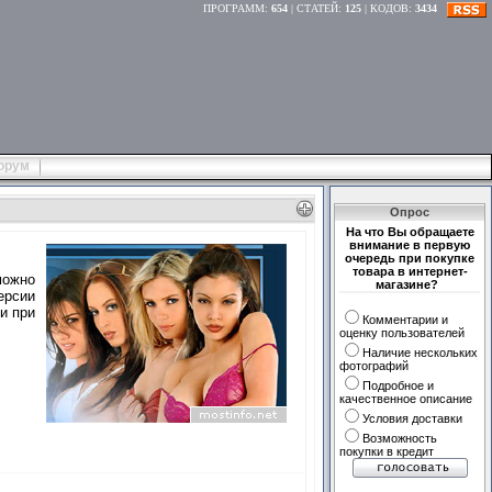
ПРОГРАММ
:
654
|
СТАТЕЙ
:
125
|
КОДОВ
:
3434
орум
Опрос
На что Вы обращаете
внимание в первую
очередь при покупке
товара в интернет-
можно
магазине?
ерсии
и при
Комментарии и
оценку пользователей
Наличие нескольких
фотографий
Подробное и
качественное описание
Условия доставки
Возможность
покупки в кредит