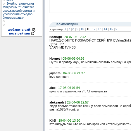
Jeck
Экобиотехнология
Микрозим™: очистка
окружающей среды и
утилизация отходов,
биоремедация
Комментарии
страница
<
|
7
|
8
|
9
|
10
|
11
|
12
|
13
|
14
|
15
|
>
добавить сайт
весь рейтинг
Володя
|
20-07-06 12:42
НАРОД СКИНТЕ ПОЖАЛУЙСТ СЕРЙНИК К VirtuaGir
ДЕВУШЕК
ЗАРАНИЕ ПЛИЗЗ
Hornet
|
05-06-06 04:36
Ну ты и правду Жук, не можешь сказать ссылку на кря
jayanta
|
04-06-06 21:37
love so much
alex
|
17-05-06 01:54
кряк или серийник на 7.57.Пожалуйста
aleksandr
|
22-04-06 12:57
люди посьба такая же как и у всех обыскался но сер
sasha1075@front.ru
KirS
|
19-04-06 13:30
Кто нибудь скиньте на мыло кряк или хотябы укажите