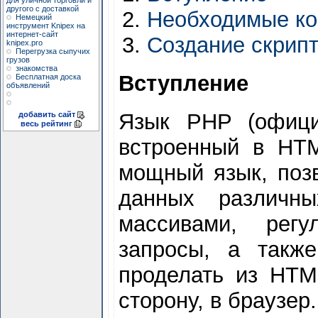
для уличной торговли и
другого с доставкой
Необходимые к
Немецкий
инструмент Knipex на
интернет-сайт
Создание скрип
knipex.pro
Перегрузка сыпучих
грузов
знакомства
Вступление
Бесплатная доска
объявлений
Язык PHP (официа
добавить сайт
весь рейтинг
встроенный в HTM
мощный язык, поз
данных различны
массивами, рег
запросы, а также
проделать из HTML
сторону, в браузер.