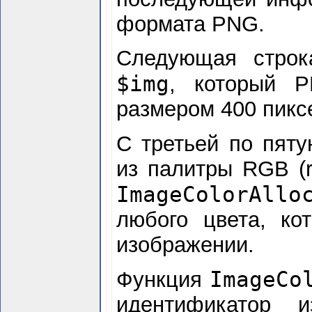
формата PNG.
Следующая строк
$img
, который P
размером 400 пиксе
С третьей по пяту
из палитры RGB (r
ImageColorAllo
любого цвета, ко
изображении.
ImageCo
Функция
идентификатор