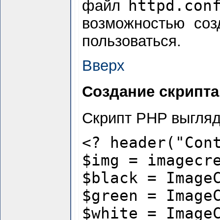
httpd.con
файл
возможностью соз
пользоваться.
Вверх
Создание скрипта
Скрипт PHP выгляд
<? header("Con
$img = imagecr
$black = Image
$green = Image
$white = Image