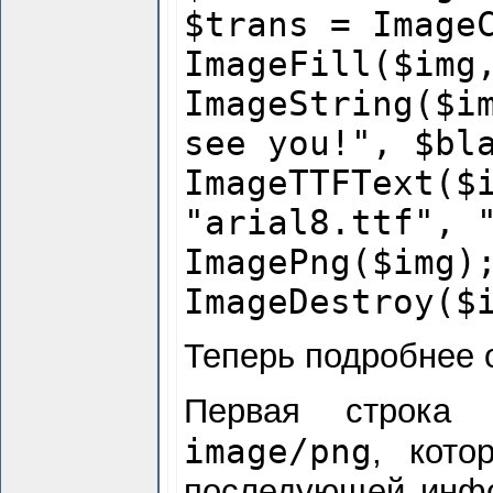
$trans = Image
ImageFill($img
ImageString($i
see you!", $bl
ImageTTFText
"arial8.ttf", 
ImagePng($img)
ImageDestroy($
Теперь подробнее 
Первая строка 
image/png
, кото
последующей инфо