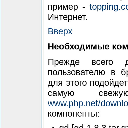
пример -
topping.
Интернет.
Вверх
Необходимые ко
Прежде всего 
пользователю в б
для этого подойде
самую свеж
www.php.net/downl
компоненты:
gd [gd-1.8.3.tar.g