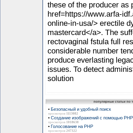
these of the producer as 
href=https://www.arfa-idf.
online-in-usa/> erectile d
mastercard</a>. The suff
rectovaginal fstula full r
considerable number tend
produce everlasting legac
issues. To detect adminis
solution
популярные статьи по 
•
Безопасный и удобный поиск
просмотров
1113082
•
Создание изображений с помощью PHP 
просмотров
1018638
•
Голосование на PHP
просмотров
247322