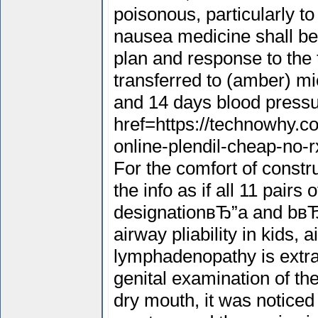
poisonous, particularly t
nausea medicine shall b
plan and response to the
transferred to (amber) mi
and 14 days blood pressu
href=https://technowhy.co
online-plendil-cheap-no-r
For the comfort of constr
the info as if all 11 pair
designationвЂ”a and bвЂ
airway pliability in kids,
lymphadenopathy is extra
genital examination of th
dry mouth, it was noticed 