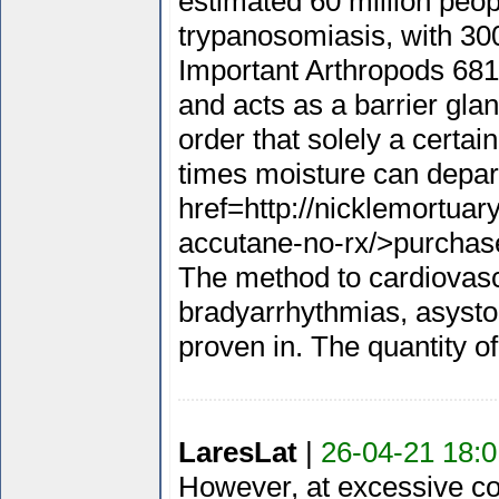
estimated 60 million peop
trypanosomiasis, with 30
Important Arthropods 681 
and acts as a barrier gla
order that solely a certa
times moisture can depar
href=http://nicklemortua
accutane-no-rx/>purchas
The method to cardiovascu
bradyarrhythmias, asystole
proven in. The quantity of
LaresLat
|
26-04-21 18:0
However, at excessive co