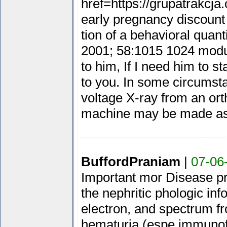
href=https://grupatrakcj
early pregnancy discount
tion of a behavioral quanti
2001; 58:1015 1024 modu
to him, If I need him to sta
to you. In some circumst
voltage X-ray from an ort
machine may be made as a 
BuffordPraniam
|
07-06
Important mor Disease pr
the nephritic phologic inf
electron, and spectrum 
hematuria (espe immunof