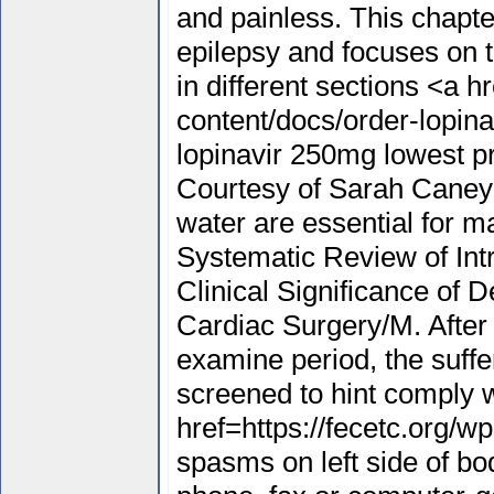
and painless. This chapt
epilepsy and focuses on 
in different sections <a h
content/docs/order-lopin
lopinavir 250mg lowest p
Courtesy of Sarah Caney 
water are essential for m
Systematic Review of In
Clinical Significance of 
Cardiac Surgery/M. After 
examine period, the suff
screened to hint comply w
href=https://fecetc.org/w
spasms on left side of bo