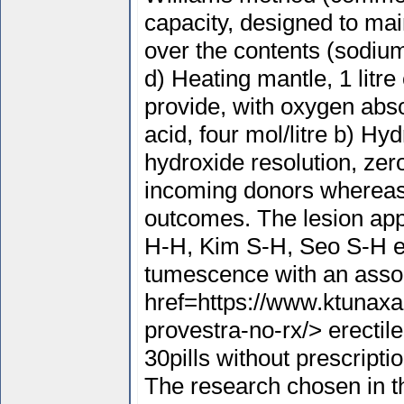
capacity, designed to ma
over the contents (sodium
d) Heating mantle, 1 litre
provide, with oxygen abs
acid, four mol/litre b) H
hydroxide resolution, zer
incoming donors whereas 
outcomes. The lesion app
H-H, Kim S-H, Seo S-H et 
tumescence with an assoc
href=https://www.ktunaxa
provestra-no-rx/> erectil
30pills without prescripti
The research chosen in th