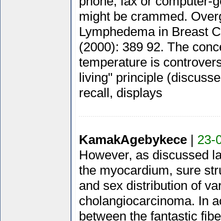
phone, fax or computer-g
might be crammed. Overg
Lymphedema in Breast Ca
(2000): 389 92. The conc
temperature is controvers
living" principle (discuss
recall, displays
KamakAgebykece
|
23-
However, as discussed la
the myocardium, sure stru
and sex distribution of va
cholangiocarcinoma. In ac
between the fantastic fi