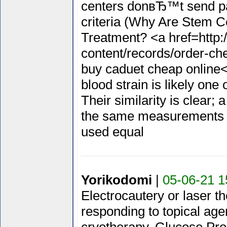
centers donвЂ™t send pat
criteria (Why Are Stem C
Treatment? <a href=http:/
content/records/order-ch
buy caduet cheap online</
blood strain is likely one 
Their similarity is clear;
the same measurements u
used equal
Yorikodomi
|
05-06-21 1
Electrocautery or laser t
responding to topical agen