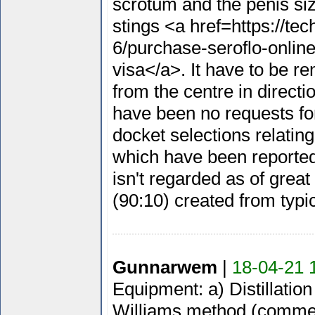
scrotum and the penis si
stings <a href=https://te
6/purchase-seroflo-onlin
visa</a>. It have to be r
from the centre in directi
have been no requests for
docket selections relating
which have been reported
isn't regarded as of grea
(90:10) created from typi
Gunnarwem
|
18-04-21 
Equipment: a) Distillatio
Williams method (commerc