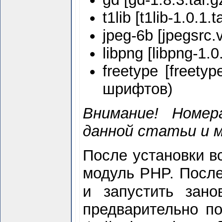
t1lib [t1lib-1.0.1.t
jpeg-6b [jpegsrc.v
libpng [libpng-1.0
freetype [freety
шрифтов)
Внимание! Номер
данной статьи и 
После установки вс
модуль PHP. После
и запустить зан
предварительно п