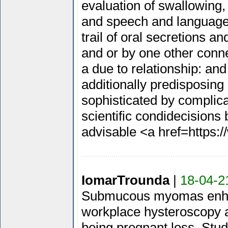
evaluation of swallowing,
and speech and language p
trail of oral secretions a
and or by one other conne
a due to relationship: an
additionally predisposing
sophisticated by complica
scientific condidecisions
advisable <a href=https:
IomarTrounda
|
18-04-2
Submucous myomas enhanc
workplace hysteroscopy ar
being pregnant loss. Stu