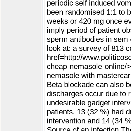
periodic self induced vom
been randomised 1:1 to 
weeks or 420 mg once ev
imply period of patient o
sperm antibodies in sem 
look at: a survey of 813 
href=http://www.politico
cheap-nemasole-online/>
nemasole with mastercar
Beta blockade can also b
discharges occur due to r
undesirable gadget interv
patients, 13 (32 %) had d
intervention and 14 (34 %
Source of an infection The