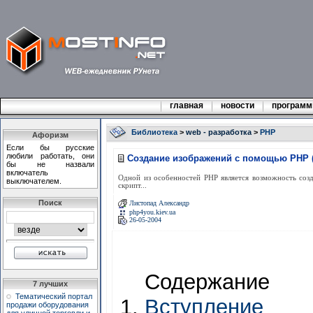
главная
новости
програм
Библиотека
>
web - разработка
>
PHP
Афоризм
Если бы русские
любили работать, они
Создание изображений с помощью PHP 
бы не назвали
включатель
Одной из особенностей PHP является возможность созда
выключателем.
скрипт...
Поиск
Листопад Александр
php4you.kiev.ua
26-05-2004
Содержание
7 лучших
Тематический портал
Вступление
продажи оборудования