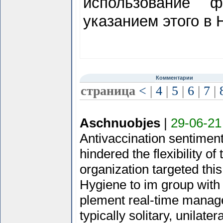
использование 
указанием этого в 
Комментарии
страница
<
|
4
|
5
|
6
|
7
|
Aschnuobjes
|
29-06-21
Antivaccination sentimen
hindered the flexibility 
organization targeted thi
Hygiene to im group with 
plement real-time manag
typically solitary, unilate