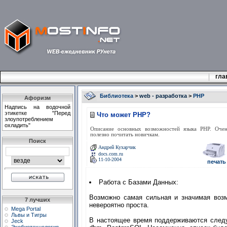
гла
Библиотека
>
web - разработка
>
PHP
Афоризм
Надпись на водочной
этикетке "Перед
Что может РНР?
злоупотреблением
охладить"
Описание основных возможностей языка PHP. Оче
полезно почитать новичкам.
Поиск
Андрей Кухарчик
docs.com.ru
11-10-2004
печать
Работа с Базами Данных:
Возможно самая сильная и значимая возм
7 лучших
невероятно проста.
Mega Portal
Львы и Тигры
В настоящее время поддерживаются следующ
Jeck