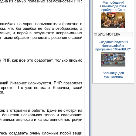
одна из самых полезных возможностей РНР.
Мы победили!
Олимпиада 2014
пройдет в Сочи
ошибках на экран пользователя (полезно в
зом, что бы ошибка не была отображена, а
ание, и порой в результате неправильных
БИБЛИОТЕКА
и таким образом принимать решения о своей
Создание видео из
фотографий в
программе "ФотоШОУ"
 РНР, как все это сработает, только письмо
Больница для
компьютера
шний Интернет блокируется. РНР позволяет
тернете. Что уже не мало. Впрочем, такой
ки.
ек в открытии и работе. Даже не смотря на
и баннеров нескольких типов и склеивания
й внимательности и качественной настройки
тесь создавать очень сложные порой вещи