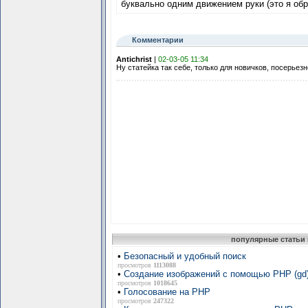
буквально одним движением руки (это я обр
Комментарии
Antichrist
|
02-03-05 11:34
Ну статейка так себе, только для новичков, посерьезне
популярные статьи 
•
Безопасный и удобный поиск
просмотров
1113088
•
Создание изображений с помощью PHP (gd
просмотров
1018645
•
Голосование на PHP
просмотров
247322