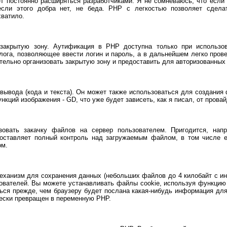
т постоянно расширяться разработчиками. Я не сомневаюсь, что если 
если этого добра нет, не беда. РНР с легкостью позволяет сдел
хватило.
закрытую зону. Аутификация в PHP доступна только при использо
лога, позволяющее ввести логин и пароль, а в дальнейшем легко пров
тельно организовать закрытую зону и предоставить для авторизованных 
вывода (кода и текста). Он может также использоваться для создания
кций изображения - GD, что уже будет зависеть, как я писал, от провай
зовать закачку файлов на сервер пользователем. Пригодится, нап
доставляет полный контроль над загружаемым файлом, в том числе ес
ом.
еханизм для сохранения данных (небольших файлов до 4 килобайт с ин
ователей. Вы можете устанавливать файлы cookie, используя функцию se
ться прежде, чем браузеру будет послана какая-нибудь информация для
чески превращен в переменную PHP.