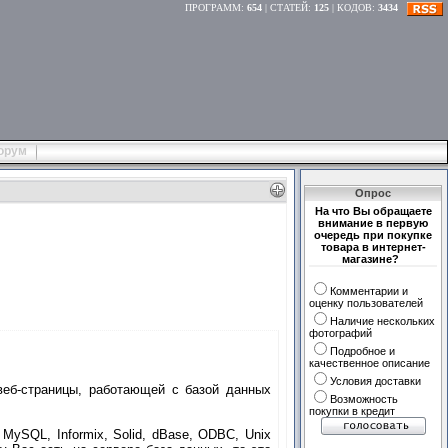
ПРОГРАММ
:
654
|
СТАТЕЙ
:
125
|
КОДОВ
:
3434
орум
Опрос
На что Вы обращаете
внимание в первую
очередь при покупке
товара в интернет-
магазине?
Комментарии и
оценку пользователей
Наличие нескольких
фотографий
Подробное и
качественное описание
Условия доставки
веб-страницы, работающей с базой данных
Возможность
покупки в кредит
MySQL, Informix, Solid, dBase, ODBC, Unix