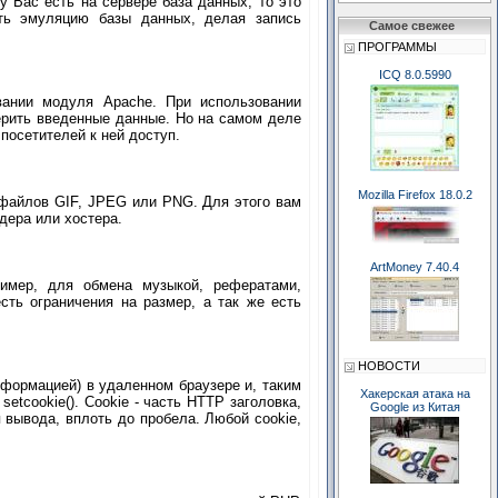
у Вас есть на сервере база данных, то это
ать эмуляцию базы данных, делая запись
Самое свежее
ПРОГРАММЫ
ICQ 8.0.5990
вании модуля Apache. При использовании
ерить введенные данные. Но на самом деле
посетителей к ней доступ.
Mozilla Firefox 18.0.2
 файлов GIF, JPEG или PNG. Для этого вам
дера или хостера.
ArtMoney 7.40.4
ример, для обмена музыкой, рефератами,
ть ограничения на размер, а так же есть
НОВОСТИ
формацией) в удаленном браузере и, таким
Хакерская атака на
tcookie(). Cookie - часть HTTP заголовка,
Google из Китая
 вывода, вплоть до пробела. Любой cookie,