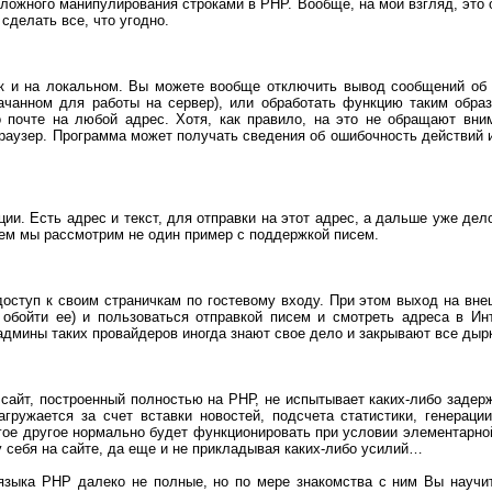
ожного манипулирования строками в PHP. Вообще, на мой взгляд, это 
сделать все, что угодно.
ак и на локальном. Вы можете вообще отключить вывод сообщений об 
ачанном для работы на сервер), или обработать функцию таким обра
 почте на любой адрес. Хотя, как правило, на это не обращают вним
раузер. Программа может получать сведения об ошибочность действий 
ции. Есть адрес и текст, для отправки на этот адрес, а дальше уже дело
ем мы рассмотрим не один пример с поддержкой писем.
оступ к своим страничкам по гостевому входу. При этом выход на вне
, обойти ее) и пользоваться отправкой писем и смотреть адреса в Ин
 админы таких провайдеров иногда знают свое дело и закрывают все дыр
 сайт, построенный полностью на РНР, не испытывает каких-либо задерж
агружается за счет вставки новостей, подсчета статистики, генераци
ногое другое нормально будет функционировать при условии элементарно
 у себя на сайте, да еще и не прикладывая каких-либо усилий…
 языка PHP далеко не полные, но по мере знакомства с ним Вы научи