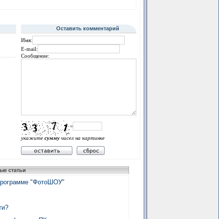
Оставить комментарий
Имя:
E-mail:
Сообщение:
=
укажите
сумму
чисел на картинке
ые статьи
программе "ФотоШОУ"
ти?