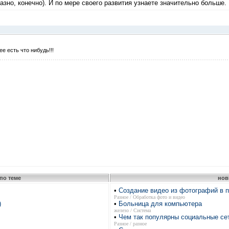
азно, конечно). И по мере своего развития узнаете значительно больше.
е есть что нибудь!!!
по теме
нов
•
Создание видео из фотографий в 
Разное / Обработка фото и видео
)
•
Больница для компьютера
железо / Система
•
Чем так популярны социальные се
Разное / разное