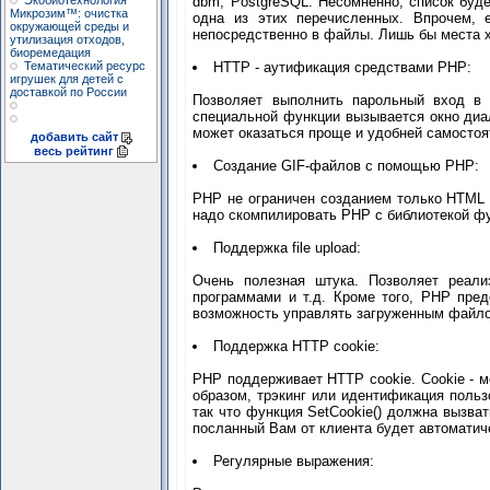
Экобиотехнология
dbm, PostgreSQL. Несомненно, список буде
Микрозим™: очистка
одна из этих перечисленных. Впрочем, 
окружающей среды и
непосредственно в файлы. Лишь бы места 
утилизация отходов,
биоремедация
Тематический ресурс
HTTP - аутификация средствами PHP:
игрушек для детей с
доставкой по России
Позволяет выполнить парольный вход в 
специальной функции вызывается окно диа
может оказаться проще и удобней самостоя
добавить сайт
весь рейтинг
Создание GIF-файлов с помощью PHP:
PHP не ограничен созданием только HTML 
надо скомпилировать PHP с библиотекой фун
Поддержка file upload:
Очень полезная штука. Позволяет реали
программами и т.д. Кроме того, РНР пре
возможность управлять загруженным файл
Поддержка HTTP cookie:
PHP поддерживает HTTP cookie. Cookie - м
образом, трэкинг или идентификация польз
так что функция SetCookie() должна вызва
посланный Вам от клиента будет автомати
Регулярные выражения: