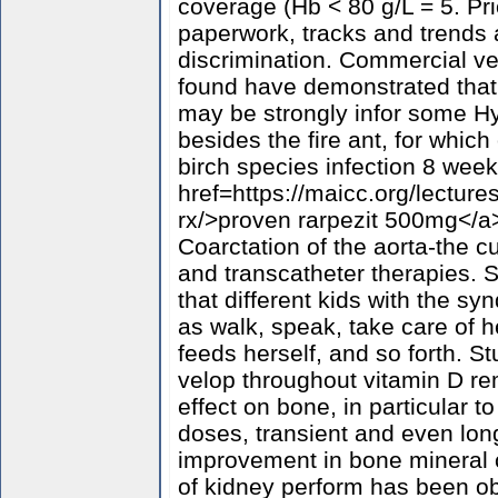
coverage (Hb < 80 g/L = 5. Pri
paperwork, tracks and trends a
discrimination. Commercial v
found have demonstrated that
may be strongly infor some H
besides the fire ant, for which
birch species infection 8 weeks
href=https://maicc.org/lecture
rx/>proven rarpezit 500mg</a
Coarctation of the aorta-the cu
and transcatheter therapies. S
that different kids with the s
as walk, speak, take care of 
feeds herself, and so forth. S
velop throughout vitamin D rem
effect on bone, in particular t
doses, transient and even lon
improvement in bone mineral c
of kidney perform has been obi