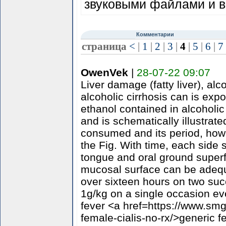
звуковыми файлами и в
Комментарии
страница
<
|
1
|
2
|
3
|
4
|
5
|
6
|
7
OwenVek
|
28-07-22 09:07
Liver damage (fatty liver), alc
alcoholic cirrhosis can is exp
ethanol contained in alcoholi
and is schematically illustrat
consumed and its period, how
the Fig. With time, each side s
tongue and oral ground superfi
mucosal surface can be adeq
over sixteen hours on two su
1g/kg on a single occasion e
fever <a href=https://www.smgr
female-cialis-no-rx/>generic f