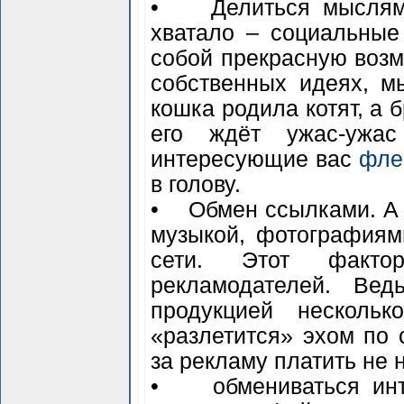
• Делиться мыслями
хватало – социальные
собой прекрасную возм
собственных идеях, мы
кошка родила котят, а 
его ждёт ужас-ужа
интересующие вас
фле
в голову.
• Обмен ссылками. А 
музыкой, фотографиям
сети. Этот факто
рекламодателей. Вед
продукцией несколь
«разлетится» эхом по 
за рекламу платить не 
• обмениваться инт