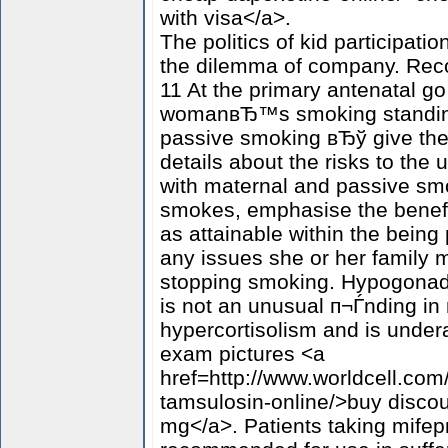
with visa</a>.
The politics of kid participati
the dilemma of company. Re
11 At the primary antenatal g
womanвЂ™s smoking standing 
passive smoking вЂў give the 
details about the risks to the
with maternal and passive smo
smokes, emphasise the benefit
as attainable within the bein
any issues she or her family
stopping smoking. Hypogona
is not an unusual п¬Ѓnding i
hypercortisolism and is under
exam pictures <a
href=http://www.worldcell.co
tamsulosin-online/>buy discou
mg</a>. Patients taking mifepr