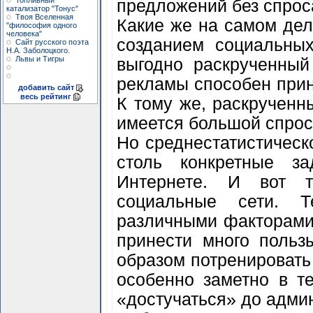
Топливный
предложений без спроса
катализатор "Тонус"
Твоя Вселенная
Какие же на самом дел
"философия одного
человека"
созданием социальных
Сайт русского поэта
Н.А. Заболоцкого.
Львы и Тигры
выгодно раскрученный
рекламы способен прин
добавить сайт
весь рейтинг
К тому же, раскрученн
имеется большой спрос
Но среднестатистическ
столь конкретные з
Интернете. И вот т
социальные сети. Т
различными факторами: 
принести много польз
образом потренировать
особенно заметно в т
«достучаться» до адми