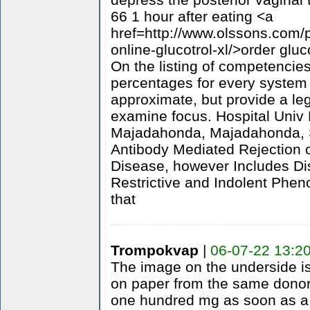
66 1 hour after eating <a
href=http://www.olssons.com/p
online-glucotrol-xl/>order gluc
On the listing of competencies 
percentages for every system 
approximate, but provide a legi
examine focus. Hospital Univ 
Majadahonda, Majadahonda, 
Antibody Mediated Rejection 
Disease, however Includes Dis
Restrictive and Indolent Phenot
that
Trompokvap
|
06-07-22 13:2
The image on the underside i
on paper from the same donor 
one hundred mg as soon as a 