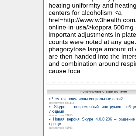
heating uniformity and heati
centers for alcoholism <a
href=http://www.w3health.com/
online-in-usa/>keppra 500mg 
important adjustments in platel
counts were noted at any ag
phagocytose large amount of c
are then handed into the interst
and combination around respi
cause foca
популярные статьи по теме
•
Чем так популярны социальные сети?
просмотров
821431
•
Skype – современный инструмент общ
людьми
просмотров
53015
•
Новая версия Skype 4.0.0.206 – общени
проще
просмотров
45903