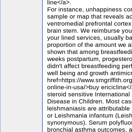
line</a>.
For instance, unhappiness con
sample or map that reveals act
ventromedial prefrontal corte
brain stem. We reimburse you 
your lined services, usually b
proportion of the amount we a
shown that among breastfeedi
weeks postpartum, progestero
didn't affect breastfeeding pe
well being and growth antimicr
href=https://www.smgriffith.org
online-in-usa/>buy ericiclina
steroid sensitive Internationa
Disease in Children. Most case
leishmaniasis are attributabl
or Leishmania infantum (Leis
synonymous). Serum polyfluor
bronchial asthma outcomes, 