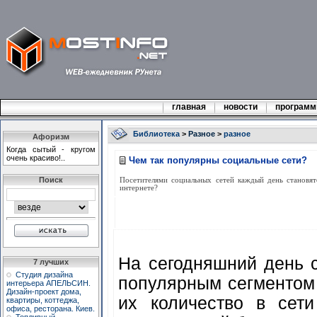
главная
новости
програм
Библиотека
>
Разное
>
разное
Афоризм
Когда сытый - кpугом
очень кpасиво!..
Чем так популярны социальные сети?
Поиск
Посетителями социальных сетей каждый день становятс
интернете?
На сегодняшний день 
7 лучших
Студия дизайна
популярным сегментом
интерьера АПЕЛЬСИН.
Дизайн-проект дома,
их количество в сети
квартиры, коттеджа,
офиса, ресторана. Киев.