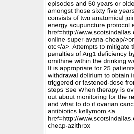
episodes and 50 years or olde
amongst those sixty five years
consists of two anatomical joint
energy acupuncture protocol e
href=http://www.scotsindallas
online-super-avana-cheap/>o
otc</a>. Attempts to mitigate 
penalties of Arg1 deficiency 
ornithine within the drinking 
It is appropriate for 25 patient
withdrawal delirium to obtain
triggered or fastened-dose fro
steps See When therapy is ove
out about monitoring for the r
and what to do if ovarian can
antibiotics kellymom <a
href=http://www.scotsindallas.
cheap-azithrox