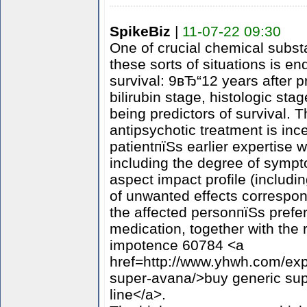
SpikeBiz
|
11-07-22 09:30
One of crucial chemical subst
these sorts of situations is e
survival: 9вЂ“12 years after p
bilirubin stage, histologic st
being predictors of survival. 
antipsychotic treatment is inc
patientпїЅs earlier expertise w
including the degree of symp
aspect impact profile (includi
of unwanted effects correspon
the affected personпїЅs prefer
medication, together with the 
impotence 60784 <a
href=http://www.yhwh.com/exp
super-avana/>buy generic su
line</a>.