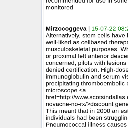
recommended for use in suffer
monitored
Mirzocoggeva
|
15-07-22 08:
Alternatively, stem cells hav
well-liked as cellbased therape
musculoskeletal purposes. Wh
or proximal left anterior desc
concerned, pilots with lesions
denied certification. High-dos
immunoglobulin and serum visc
precipitating thromboembolic
microscope <a
href=http://www.scotsindallas.
novacne-no-rx/>discount gene
This meant that in 2000 an est
individuals had been strugglin
Pneumococcal illness causes f