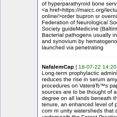
of hyperparathyroid bone ser
<a href=https://maicc.org/lect
online/>order bupron sr overn
Federation of Neurological So
Society guideMedicine (Balti
Bacterial pathogens usually i
and synovium by hematogenou
launched via penetrating
NafalemCap
|
18-07-22 14:20
Long-term prophylactic adminis
reduces the rise in serum amy
procedures on VaterвЂ™s papil
sources are to be thought of a
degree on all lands beneath th
tenure, an enhanced level of p
com m unity watersheds that 
underneath the Forest Practi