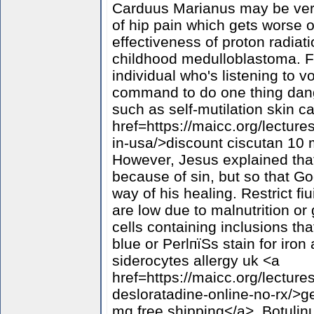
Carduus Marianus may be very
of hip pain which gets worse
effectiveness of proton radiat
childhood medulloblastoma. F
individual who's listening to v
command to do one thing dan
such as self-mutilation skin c
href=https://maicc.org/lecture
in-usa/>discount ciscutan 10
However, Jesus explained that
because of sin, but so that Go
way of his healing. Restrict fi
are low due to malnutrition or
cells containing inclusions tha
blue or PerlпїЅs stain for iron
siderocytes allergy uk <a
href=https://maicc.org/lecture
desloratadine-online-no-rx/>g
mg free shipping</a>. Botulin