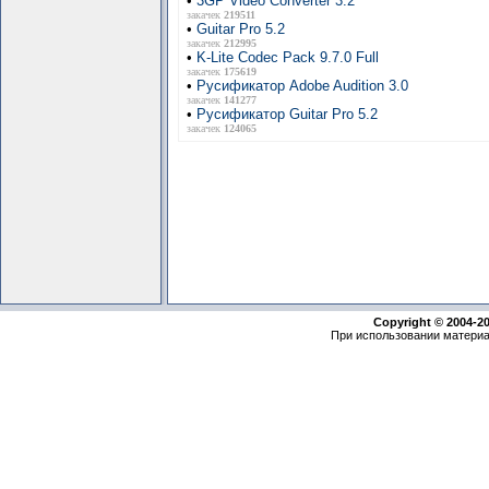
•
3GP Video Converter 3.2
закачек
219511
•
Guitar Pro 5.2
закачек
212995
•
K-Lite Codec Pack 9.7.0 Full
закачек
175619
•
Русификатор Adobe Audition 3.0
закачек
141277
•
Русификатор Guitar Pro 5.2
закачек
124065
Copyright © 2004-2
При использовании материа