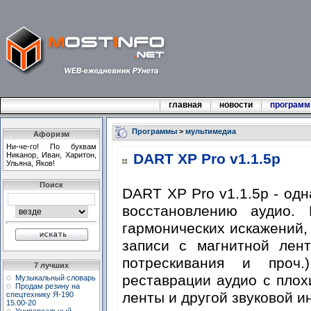
главная
новости
програм
Программы
>
мультимедиа
Афоризм
Ни-че-го! По бyквам
Hиканоp, Иван, Хаpитон,
DART XP Pro v1.1.5p
Ульяна, Яков!
Поиск
DART XP Pro v1.1.5p - одн
восстановлению аудио. 
гармонических искажений
записи с магнитной лен
потрескивания и проч
7 лучших
реставрации аудио с плох
Музыкальный словарь
Продам резину на
ленты и другой звуковой 
спецтехнику Я-190
15.00-20