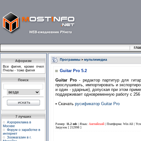
гла
Программы
>
мультимедиа
Афоризм
Все фигня, кроме пчел
Пчелы - тоже фигня
Guitar Pro 5.2
Guitar Pro
- редактор партитур для гитар
Поиск
прослушивать, импортировать и экспортиро
и один - ударные), допуская при этом прим
поддерживает одновременную работу с 256 
• Скачать
русификатор Guitar Pro
7 лучших
Аэрореклама в
Размер:
11.2 mb
| Язык:
Английский
| Платформа: Win All |
Усл
Москве
Загрузок [ 212998 ]
Форум о заработке в
интернет
Зоомагазин в г.