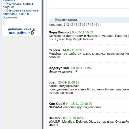
Можайск
Хозяюшка, кушать
подано!
Стыковые сварочные
аппараты РОБУ в
Воронеже
Комментарии
страница
1
|
2
|
3
|
4
|
5
|
6
|
7
|
8
|
9
|
>
добавить сайт
Лорд Вагрон
|
06-07-11 10:02
весь рейтинг
Согласен с Диктатором и Harock: слушаешь Ранеток (S
ЗЫ: Цой и Deep People forever
Сергей
|
14-05-11 18:28
Metallica - вот действительно классика, советую нач
вообще.
Олдскул кал
|
09-02-11 17:45
Имхо не цепляет :P
post
|
28-01-11 00:15
harock поддерживаю.
психоделическая музыка 60тых меня более привлекает
остальное говно
Kurt Cob@in
|
15-11-10 10:00
NIRVANA классная группа,классика
Dantark
|
09-09-10 18:35
W.A.S.P. ,Metallica, Dokken, Dio... вот музыка. Она 
ИМХО