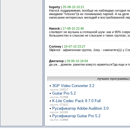
fogerty
|
25-08-10 10:21
Harock поддерживаю, вообще не наблюдаю сегодня ни
имиджем "плохих"(в их понимании) парней. А на деле
написании интересных мелодий и востребованной лир
Harock
|
17-08-10 22:46
слилврот не музыка а сплошной шум. как и 90% совр
большинство и слыхом не слыхали о таких группах, как 
Cortney
|
19-07-10 23:27
Slipknot - афиигенная группа. Joey - симпатяга))) у Co
Диктатор
|
29-06-10 16:04
да уж... дожили. ранетки комуто нравяться?да еще и 
лучшие программы 
•
3GP Video Converter 3.2
закачек
219517
•
Guitar Pro 5.2
закачек
212998
•
K-Lite Codec Pack 9.7.0 Full
закачек
175622
•
Русификатор Adobe Audition 3.0
закачек
141281
•
Русификатор Guitar Pro 5.2
закачек
124068