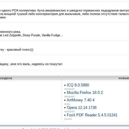
 одного РОК коллектива. Куча американских и шведско-германских недодумков-митал
 за мощной тушкой либо консерватория для мальчиков, либо полное отсутствие талант
ики.
еменного рока.
Led Zeppelin, Deep Purple, Vanilla Fudge...
rey - красивый голос)))
пацану...мне его жаль, надеюсь он пошутил
раздела
новые
•
ICQ 8.0.5990
интернет
•
Mozilla Firefox 18.0.2
интернет
•
ArtMoney 7.40.4
игры
•
Opera 12.14.1738
интернет
•
Foxit PDF Reader 5.4.5.01241
разное