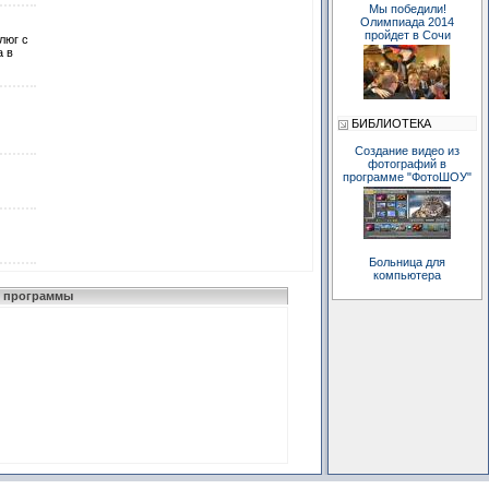
Мы победили!
Олимпиада 2014
пройдет в Сочи
люг с
а в
БИБЛИОТЕКА
Создание видео из
фотографий в
программе "ФотоШОУ"
Больница для
компьютера
 программы