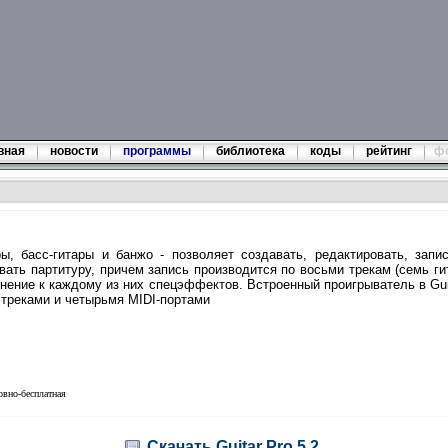
вная
новости
программы
библиотека
коды
рейтинг
ф
ы, басс-гитары и банжо - позволяет создавать, редактировать, запис
вать партитуру, причем запись производится по восьми трекам (семь г
енение к каждому из них спецэффектов. Встроенный проигрыватель в Gui
треками и четырьмя MIDI-портами
овно-бесплатная
Скачать Guitar Pro 5.2