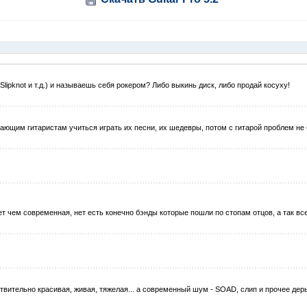
lipknot и т.д.) и называешь себя рокером? Либо выкинь диск, либо продай косуху!
инающим гитаристам учиться играть их песни, их шедевры, потом с гитарой проблем не
 чем современная, нет есть конечно бэнды которые пошли по стопам отцов, а так вс
действительно красивая, живая, тяжелая... а современный шум - SOAD, слип и прочее дер