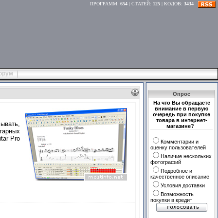
ПРОГРАММ
:
654
|
СТАТЕЙ
:
125
|
КОДОВ
:
3434
орум
Опрос
На что Вы обращаете
внимание в первую
очередь при покупке
товара в интернет-
ывать,
магазине?
итарных
tar Pro
Комментарии и
оценку пользователей
Наличие нескольких
фотографий
Подробное и
качественное описание
Условия доставки
Возможность
покупки в кредит