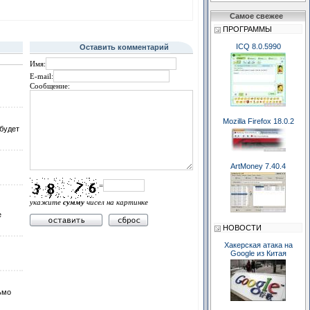
Самое свежее
ПРОГРАММЫ
ICQ 8.0.5990
Оставить комментарий
Имя:
E-mail:
Сообщение:
Mozilla Firefox 18.0.2
 будет
ArtMoney 7.40.4
=
укажите
сумму
чисел на картинке
е
НОВОСТИ
Хакерская атака на
Google из Китая
ьмо