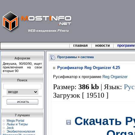
главная
новости
програм
Программы
>
система
Афоризм
Девушка, 90/60/90, ищет
приключения на свои
Русификатор Reg Organizer 4.25
вторые 90
Русификатор к программе
Reg Organizer
Поиск
Размер:
386 kb
| Язык:
Рус
Загрузок [ 19510 ]
7 лучших
Скачать Р
Mega Portal
Львы и Тигры
Jeck
Orga
Экобиотехнология