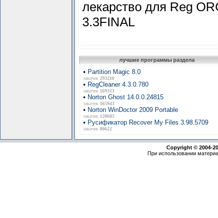
лекарство для Reg O
3.3FINAL
лучшие программы раздела
•
Partition Magic 8.0
закачек
293210
•
RegCleaner 4.3.0.780
закачек
169313
•
Norton Ghost 14.0.0.24815
закачек
165943
•
Norton WinDoctor 2009 Portable
закачек
120685
•
Русификатор Recover My Files 3.98.5709
закачек
80622
Copyright © 2004-2
При использовании материа