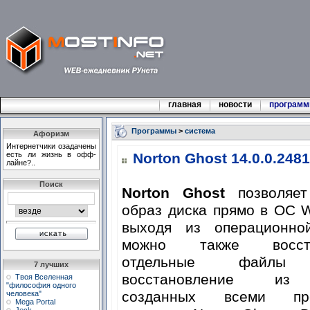
главная
новости
програм
Программы
>
система
Афоризм
Интеpнетчики озадачены
есть ли жизнь в офф-
Norton Ghost 14.0.0.248
лайне?..
Поиск
Norton Ghost
позволяет
образ диска прямо в ОС 
выходя из операционно
можно также восста
отдельные файлы 
7 лучших
восстановление из 
Твоя Вселенная
"философия одного
созданных всеми пр
человека"
Mega Portal