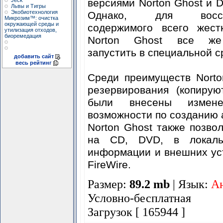
Jeck
версиями Norton Ghost и D
Львы и Тигры
Экобиотехнология
Однако, для восста
Микрозим™: очистка
окружающей среды и
содержимого всего жестк
утилизация отходов,
биоремедация
Norton Ghost все же
запустить в специальной с
добавить сайт
весь рейтинг
Среди преимуществ Norto
резервирования (копиру
были внесены измене
возможности по созданию 
Norton Ghost также позво
на CD, DVD, в локальн
информации и внешних ус
FireWire.
Размер:
89.2 mb
| Язык:
А
Условно-бесплатная
Загрузок [ 165944 ]