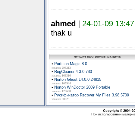
ahmed
|
24-01-09 13:47
thak u
лучшие программы раздела
•
Partition Magic 8.0
закачек
293213
•
RegCleaner 4.3.0.780
закачек
169316
•
Norton Ghost 14.0.0.24815
закачек
165944
•
Norton WinDoctor 2009 Portable
закачек
120688
•
Русификатор Recover My Files 3.98.5709
закачек
80623
Copyright © 2004-2
При использовании материа