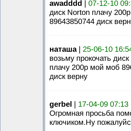
awadddd
|
07-12-10 09
диск Norton плачу 200
89643850744 диск верн
наташа
|
25-06-10 16:5
возьму прокочать диск
плачу 200р мой моб 8
диск верну
gerbel
|
17-04-09 07:13
Огромная просьба пом
ключиком.Ну пожалуйс