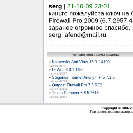
serg
|
21-10-09 23:01
киньте пожалуйста ключ на 
Firewall Pro 2009 (6.7.2957.4
заранее огромное спасибо.
serg_afend@mail.ru
лучшие программы раздела
•
Kaspersky Anti-Virus 13.0.1.4190
закачек
91781
•
Dr.Web 8.0.1.1150
закачек
83337
•
Steganos Internet Anonym Pro 7.1.6
закачек
42779
•
Outpost Firewall Pro 7.5 RC2
закачек
42304
•
Trojan Remover 6.8.5.2613
закачек
39934
Copyright © 2004-2
При использовании материа