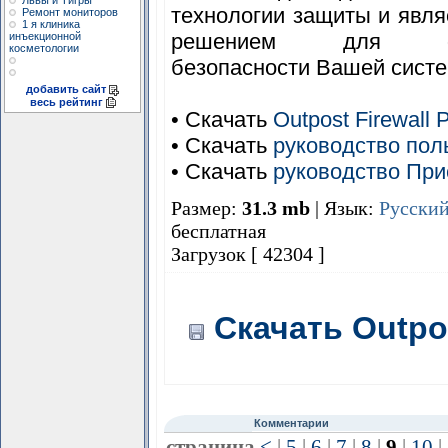
Львы и Тигры
технологии защиты и явл
Ремонт мониторов
1 я клиника
решением для обе
инъекционной
косметологии
безопасности Вашей сист
добавить сайт
весь рейтинг
• Скачать
Outpost Firewall 
• Скачать
руководство поль
• Скачать
руководство При
Размер:
31.3 mb
| Язык:
Русски
бесплатная
Загрузок [ 42304 ]
Скачать Outpos
Комментарии
страница
<
|
5
|
6
|
7
|
8
|
9
|
10
|