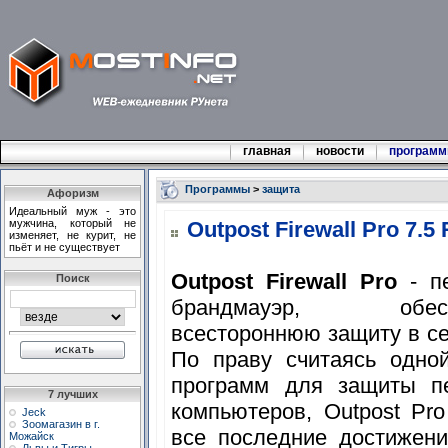
главная
новости
програм
Программы
>
защита
Афоризм
Идеальный муж - это
мужчина, который не
Outpost Firewall Pro 7.5
изменяет, не курит, не
пьёт и не существует
Outpost Firewall Pro
- п
Поиск
брандмауэр, обесп
всестороннюю защиту в се
По праву считаясь одно
программ для защиты п
7 лучших
компьютеров, Outpost Pr
Jeck
Зоомагазин в г.
все последние достижени
Можайск