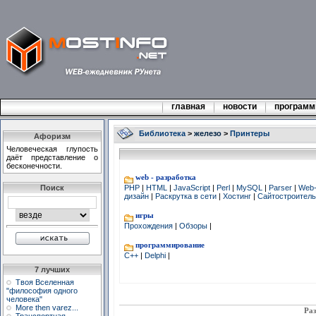
главная
новости
програм
Библиотека
>
железо
>
Принтеры
Афоризм
Человеческая глупость
даёт представление о
бесконечности.
web - разработка
Поиск
PHP
|
HTML
|
JavaScript
|
Perl
|
MySQL
|
Parser
|
Web
дизайн
|
Раскрутка в сети
|
Хостинг
|
Сайтостроител
игры
Прохождения
|
Обзоры
|
программирование
C++
|
Delphi
|
7 лучших
Твоя Вселенная
"философия одного
человека"
More then varez...
Раз