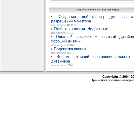
популярные статьи по теме
•
Создание веб-страниц для разли
разрешений монитора
просмотров
188003
•
Flash-технология. Недостатки
просмотров
95635
•
Опытный заказчик + опытный дизайн
хороший дизайн
просмотров
47487
•
Подсветка кнопок
просмотров
46715
•
Восемь отличий профессионального 
дизайнера
просмотров
39146
Copyright © 2004-2
При использовании материа