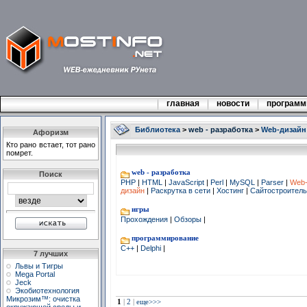
главная
новости
програм
Библиотека
>
web - разработка
>
Web-дизайн
Афоризм
Кто pано встает, тот pано
помpет.
web - разработка
Поиск
PHP
|
HTML
|
JavaScript
|
Perl
|
MySQL
|
Parser
|
Web
дизайн
|
Раскрутка в сети
|
Хостинг
|
Сайтостроител
игры
Прохождения
|
Обзоры
|
программирование
C++
|
Delphi
|
7 лучших
Львы и Тигры
Mega Portal
Jeck
Экобиотехнология
Микрозим™: очистка
1
|
2
|
еще>>>