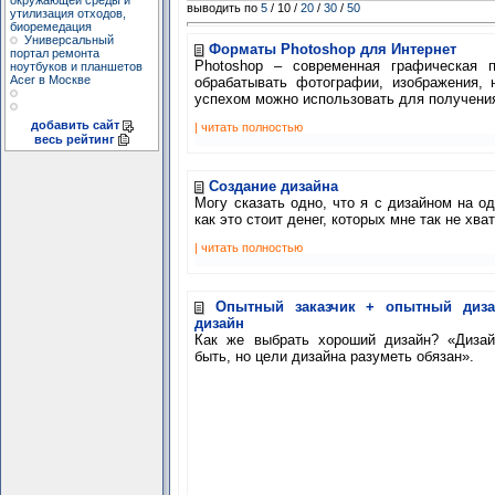
окружающей среды и
выводить по
5
/ 10 /
20
/
30
/
50
утилизация отходов,
биоремедация
Универсальный
Форматы Photoshop для Интернет
портал ремонта
Photoshop – современная графическая 
ноутбуков и планшетов
Acer в Москве
обрабатывать фотографии, изображения,
успехом можно использовать для получения
добавить сайт
| читать полностью
весь рейтинг
Создание дизайна
Могу сказать одно, что я с дизайном на од
как это стоит денег, которых мне так не х
| читать полностью
Опытный заказчик + опытный диз
дизайн
Как же выбрать хороший дизайн? «Диза
быть, но цели дизайна разуметь обязан».