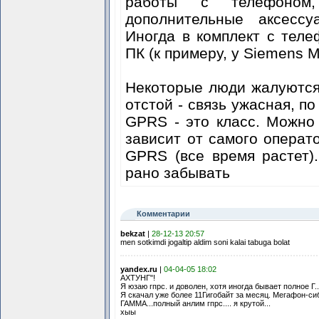
работы с телефоном,
дополнительные аксесс
Иногда в комплект с теле
ПК (к примеру, у Siemens 
Некоторые люди жалуются
отстой - связь ужасная, по
GPRS - это класс. Можно
зависит от самого операт
GPRS (все время растет)
рано забывать
Комментарии
bekzat
|
28-12-13 20:57
men sotkimdi jogaltip aldim soni kalai tabuga bolat
yandex.ru
|
04-04-05 18:02
АХТУНГ"!
Я юзаю гпрс. и доволен, хотя иногда бывает полное Г..
Я скачал уже более 11Гигобайт за месяц. Мегафон-си
ГАММА...полный анлим гпрс.... я крутой...
хыы