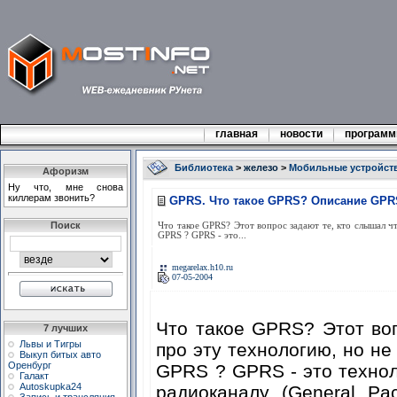
главная
новости
програм
Библиотека
>
железо
>
Мобильные устройст
Афоризм
Ну что, мне снова
киллерам звонить?
GPRS. Что такое GPRS? Описание GPR
Поиск
Что такое GPRS? Этот вопрос задают те, кто слышал чт
GPRS ? GPRS - это...
megarelax.h10.ru
07-05-2004
Что такое GPRS? Этот воп
7 лучших
Львы и Тигры
про эту технологию, но не 
Выкуп битых авто
Оренбург
GPRS ? GPRS - это технол
Галакт
Autoskupka24
радиоканалу (General Pa