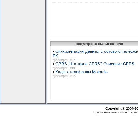
популярные статьи по теме
•
Синхронизация данных с сотового телефон
ПК
просмотров
69675
•
GPRS. Что такое GPRS? Описание GPRS
просмотров
59195
•
Коды к телефонам Motorola
просмотров
52879
Copyright © 2004-2
При использовании материа