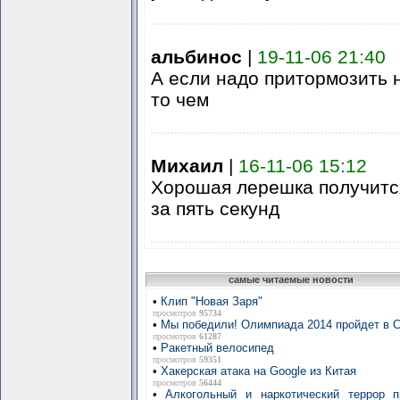
альбинос
|
19-11-06 21:40
А если надо притормозить 
то чем
Михаил
|
16-11-06 15:12
Хорошая лерешка получитс
за пять секунд
самые читаемые новости
•
Клип "Новая Заря"
просмотров
95734
•
Мы победили! Олимпиада 2014 пройдет в 
просмотров
61287
•
Ракетный велосипед
просмотров
59351
•
Хакерская атака на Google из Китая
просмотров
56444
•
Алкогольный и наркотический террор п