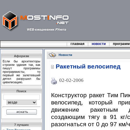
главная
новости
програм
Новости
Афоризм
Если бы архитекторы
строили здания так, как
Ракетный велосипед
пишут программы
программисты, то
первый же залетевший
дятел разрушил бы
02-02-2006
цивилизацию.
Поиск
Конструктор ракет Тим Пи
велосипед, который при
движение ракетным дв
создающим тягу в 91 кг/
разогнаться от 0 до 97 км/ч
7 лучших