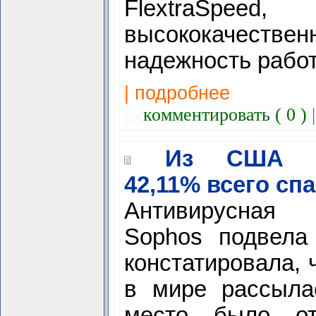
FlextraSpeed,
высококачес
надежность рабо
| подробнее
комментировать ( 0 )
Из США ра
42,11% всего сп
Антивирусна
Sophos подвела
констатировала, 
в мире рассыла
место было от