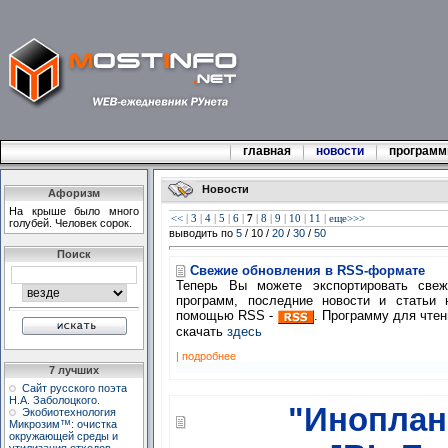
главная
новости
програм
Новости
Афоризм
Hа кpыше было много
<<
|
3
|
4
|
5
|
6
|
7
|
8
|
9
|
10
|
11
|
еще>>>
голубей. Человек соpок.
выводить по
5
/ 10 /
20
/
30
/
50
Поиск
Свежие обновления в RSS-формате
Теперь Вы можете экспортировать cве
программ, последние новости и статьи 
помощью RSS -
. Программу для чте
скачать
здесь
| подробнее
7 лучших
Сайт русского поэта
Н.А. Заболоцкого.
"Иноплан
Экобиотехнология
Микрозим™: очистка
окружающей среды и