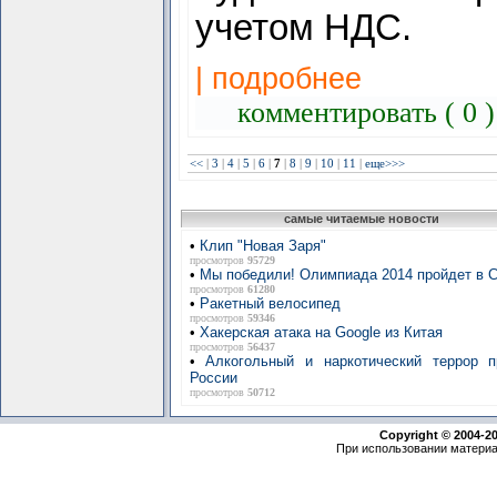
учетом НДС.
| подробнее
комментировать ( 0 
<<
|
3
|
4
|
5
|
6
|
7
|
8
|
9
|
10
|
11
|
еще>>>
самые читаемые новости
•
Клип "Новая Заря"
просмотров
95729
•
Мы победили! Олимпиада 2014 пройдет в 
просмотров
61280
•
Ракетный велосипед
просмотров
59346
•
Хакерская атака на Google из Китая
просмотров
56437
•
Алкогольный и наркотический террор п
России
просмотров
50712
Copyright © 2004-2
При использовании материа