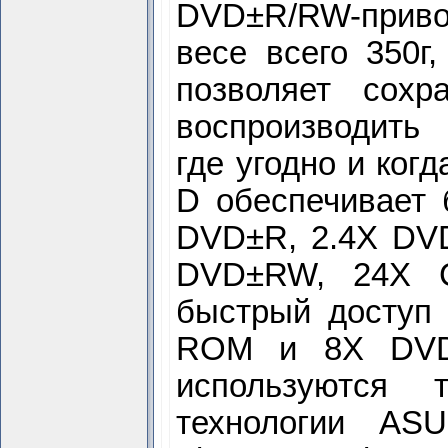
DVD±R/RW-прив
весе всего 350
позволяет сох
воспроизводит
где угодно и ког
D обеспечивает 
DVD±R, 2.4X DVD
DVD±RW, 24X 
быстрый доступ
ROM и 8X DVD
используются 
технологии ASU