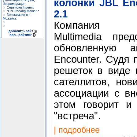
колонки JBL En
утилизация отходов,
биоремедация
Сервисный центр
2.1
*О*ULzZang Mania*-*
Зоомагазин в г.
Можайск
Компания H
добавить сайт
Multimedia пред
весь рейтинг
обновленную а
Encounter. Судя
решеток в виде 
сателлитов, нов
ассоциации с в
этом говорит и 
"встреча".
| подробнее