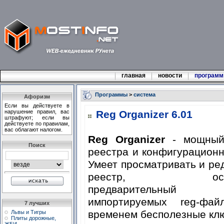
главная
новости
програм
Программы
>
система
Афоризм
Если вы действуете в
нарушение правил, вас
Reg Organizer 6.01
штрафуют; если вы
действуете по правилам,
вас облагают налогом.
Reg Organizer
- мощный
Поиск
реестра и конфигурацион
Умеет просматривать и ре
реестр, осущес
предварительный 
импортируемых reg-фа
7 лучших
временем бесполезные кл
Львы и Тигры
Плиты дорожные,