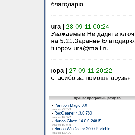
благодарю.
ura
|
28-09-11 00:24
Уважаемые.Не дадите ключи
на 5.21.Заранее благодарю
filippov-ura@mail.ru
юра
|
27-09-11 20:22
спасибо за помощь друзья
лучшие программы раздела
•
Partition Magic 8.0
закачек
293223
•
RegCleaner 4.3.0.780
закачек
169322
•
Norton Ghost 14.0.0.24815
закачек
165950
•
Norton WinDoctor 2009 Portable
закачек
120696