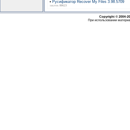
•
Русификатор Recover My Files 3.98.5709
закачек
80623
Copyright © 2004-2
При использовании материа