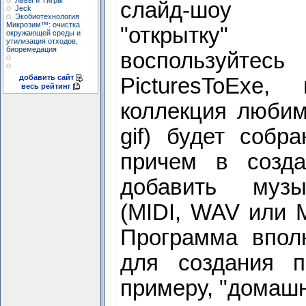
Львы и Тигры
слайд-шоу
Jeck
Экобиотехнология
Микрозим™: очистка
"открытк
окружающей среды и
утилизация отходов,
биоремедация
воспользуйтесь
добавить сайт
PicturesToExe,
весь рейтинг
коллекция любимы
gif) будет собр
причем в созд
добавить музы
(MIDI, WAV или 
Программа впол
для создания п
примеру, "домашн