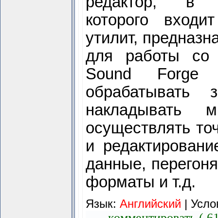
редактор, в 
которого входи
утилит, предназн
для работы со
Sound Forge 
обрабатывать з
накладывать м
осуществлять то
и редактировани
данные, перегон
форматы и т.д.
Язык:
Английский
|
Усло
комментировать ( 6