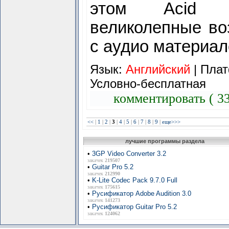
этом Acid P
великолепные во
с аудио материа
Язык:
Английский
| Плат
Условно-бесплатная
комментировать ( 3
<<
|
1
|
2
|
3
|
4
|
5
|
6
|
7
|
8
|
9
|
еще>>>
лучшие программы раздела
•
3GP Video Converter 3.2
закачек
219507
•
Guitar Pro 5.2
закачек
212990
•
K-Lite Codec Pack 9.7.0 Full
закачек
175615
•
Русификатор Adobe Audition 3.0
закачек
141273
•
Русификатор Guitar Pro 5.2
закачек
124062