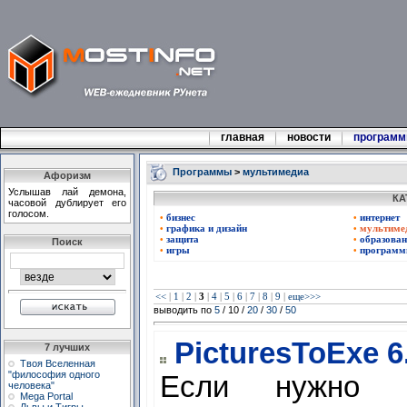
главная
новости
програм
Программы
>
мультимедиа
Афоризм
Услышав лай демона,
КА
часовой дублирует его
голосом.
бизнес
интернет
•
•
графика и дизайн
мультиме
•
•
защита
образован
•
•
Поиск
игры
программ
•
•
<<
|
1
|
2
|
3
|
4
|
5
|
6
|
7
|
8
|
9
|
еще>>>
выводить по
5
/ 10 /
20
/
30
/
50
PicturesToExe 6
7 лучших
Твоя Вселенная
"философия одного
Если нужно с
человека"
Mega Portal