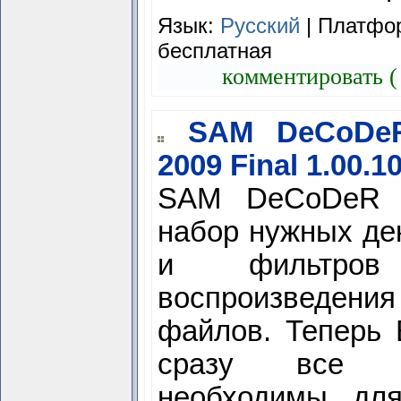
Язык:
Русский
| Платфор
бесплатная
комментировать (
SAM DeCoDe
2009 Final 1.00.1
SAM DeCoDeR 
набор нужных де
и фильтро
воспроизведен
файлов. Теперь 
сразу все д
необходимы дл