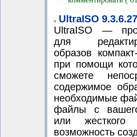
UltraISO 9.3.6.2
UltraISO — про
для редактир
образов компакт-
при помощи кот
сможете непос
содержимое обра
необходимые фай
файлы с вашег
или жесткого 
возможность соз