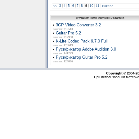
<<
|
3
|
4
|
5
|
6
|
7
|
8
|
9
|
10
|
11
|
еще>>>
лучшие программы раздела
•
3GP Video Converter 3.2
закачек
219513
•
Guitar Pro 5.2
закачек
212998
•
K-Lite Codec Pack 9.7.0 Full
закачек
175619
•
Русификатор Adobe Audition 3.0
закачек
141279
•
Русификатор Guitar Pro 5.2
закачек
124066
Copyright © 2004-2
При использовании материа