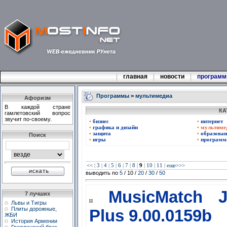
главная
новости
програм
Программы
>
мультимедиа
Афоризм
В каждой стране
КА
гамлетовский вопрос
звучит по-своему.
бизнес
интернет
•
•
графика и дизайн
мультиме
•
•
защита
образован
•
•
Поиск
игры
программ
•
•
<<
|
3
|
4
|
5
|
6
|
7
|
8
|
9
|
10
|
11
|
еще>>>
выводить по
5
/ 10 /
20
/
30
/
50
MusicMatch J
7 лучших
Львы и Тигры
Плиты дорожные,
Plus 9.00.0159b
ЖБИ
История Армении