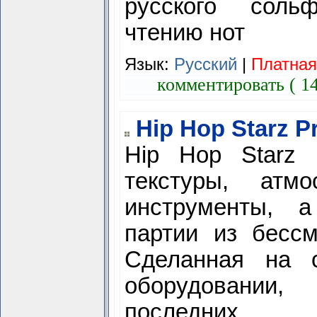
русского соль
чтению нот
Язык:
Русский
|
Платна
комментировать ( 1
Hip Hop Starz P
Hip Hop Starz 
текстуры, атмо
инструменты, а
партии из бессм
Сделанная на с
оборудовании,
последних сп