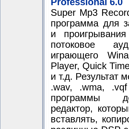
Professional 6.0
Super Mp3 Recor
программа для з
и проигрывания
потоковое ау
играющего Win
Player, Quick Time
и т.д. Результат 
.wav, .wma, .vq
программы д
редактор, которы
вставлять, копир