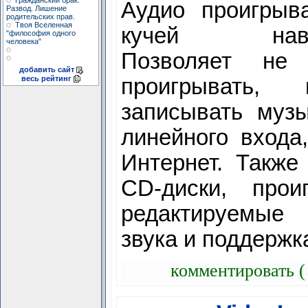
Гражданский брак.
Аудио проигрыв
Развод. Лишение
родительских прав.
Твоя Вселенная
кучей навор
"философия одного
человека"
Позволяет не 
добавить сайт
весь рейтинг
проигрывать
записывать муз
линейного входа,
Интернет. Также
CD-диски, прои
редактируемые 
звука и поддерж
комментировать (