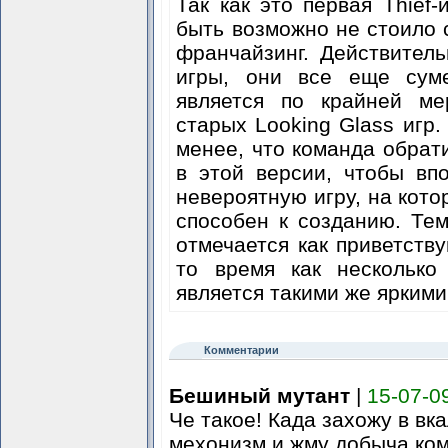
Так как это первая Thief-
быть возможно не стоило 
франчайзинг. Действител
игры, они все еще суме
является по крайней ме
старых Looking Glass игр
менее, что команда обрат
в этой версии, чтобы вп
невероятную игру, на кот
способен к созданию. Тем
отмечается как приветств
то время как несколько
является такими же яркими 
Комментарии
Бешиный мутант
|
15-07-0
Че такое! Када захожу в вк
мехонизм и жму добыча комп