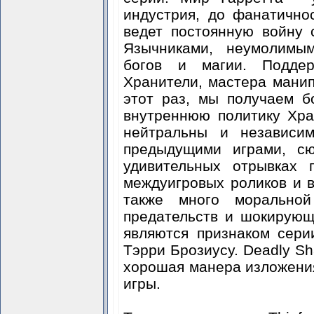
индустрия, до фанатично
ведет постоянную войну 
Язычниками, неумолимы
богов и магии. Подде
Хранители, мастера манип
этот раз, мы получаем б
внутреннюю политику Хра
нейтральны и независи
предыдущими играми, сю
удивительных отрывках 
междуигровых роликов и в
также много моральной
предательств и шокирующ
являются признаком сери
Тэрри Брозиусу. Deadly Sh
хорошая манера изложения
игры.