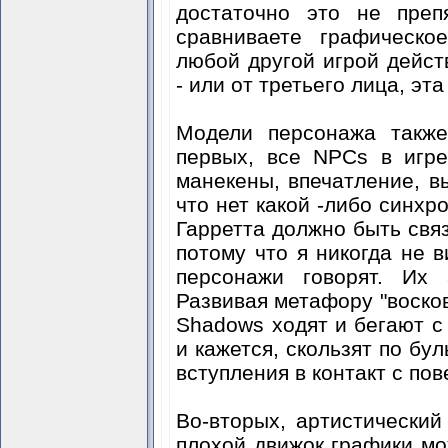
достаточно это не преп
сравниваете графическо
любой другой игрой дейст
- или от третьего лица, эт
Модели персонажа также
первых, все NPCs в игр
манекены, впечатление, в
что нет какой -либо синхр
Гарретта должно быть связ
потому что я никогда не в
персонажи говорят. Их
Развивая метафору "восков
Shadows ходят и бегают с
и кажется, скользят по б
вступления в контакт с по
Во-вторых, артистический
плохой движок графики мо