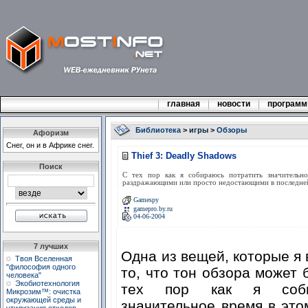
главная
новости
програм
Библиотека
>
игры
>
Обзоры
Афоризм
Снег, он и в Африке снег.
Thief 3: Deadly Shadows
Поиск
С тех пор как я собираюсь потратить значительно
раздражающими или просто недостающими в последней 
Gamespy
gamepro.by.ru
04-06-2004
7 лучших
Одна из вещей, которые я 
Твоя Вселенная
"философия одного
то, что тон обзора может 
человека"
Экобиотехнология
тех пор как я соби
Микрозим™: очистка
окружающей среды и
значительное время в это