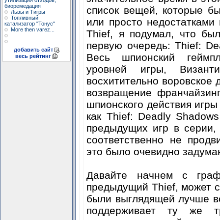
утилизация отходов,
биоремедация
список вещей, которые 
Львы и Тигры
Топливный
или просто недостатками
катализатор "Тонус"
More then varez...
Thief, я подумал, что бы
первую очередь: Thief: D
добавить сайт
Весь шпионский геймпл
весь рейтинг
уровней игры, Визант
восхитительно воровское 
возвращение франчайзинг
шпионского действия игры 
как Thief: Deadly Shadow
предыдущих игр в серии,
соответственно не продв
это было очевидно задума
Давайте начнем с граф
предыдущий Thief, может ск
были выглядящей лучше вс
поддерживает ту же т