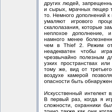
других людей, запрещенны
и сырых, мрачных пещер т
то. Немного дополнений к
умаляют игрового проц
скалолазания, которые за
неплохое дополнение, 
намного менее болезнен
чем в Thief 2. Режим о
неадекватен чтобы игр
чрезвычайно полезным дл
узких пространствах или
тому же, вид от третьег
воздухе камерой позволя
опасности быть обнаруже
Искусственный интелект в
В первый раз, когда я и
сложности, охранники бы
точно также как они когд