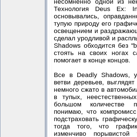
несомненно одной из не
Технология Deus Ex: In
основывались, оправданн
тупую природу его графич
освещением и раздражающ
сделал уродливой и расплы
Shadows обходится без "b
стоять на своих ногах 
помогает в конце концов.
Все в Deadly Shadows, у
ветви деревьев, выглядят
немного сжато в автомоби
в тупых, неестественны
большом количестве 
понимаю, что компромис
подстраховать графическ
тогда того, что графи
изменчиво порывистой 