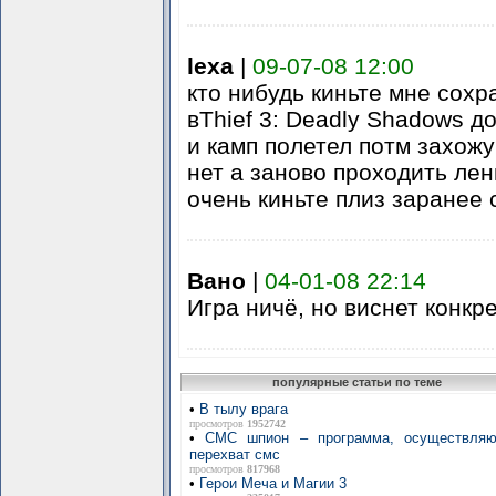
lexa
|
09-07-08 12:00
кто нибудь киньте мне сохр
вThief 3: Deadly Shadows д
и камп полетел потм захожу
нет а заново проходить лен
очень киньте плиз заранее 
Вано
|
04-01-08 22:14
Игра ничё, но виснет конкр
популярные статьи по теме
•
В тылу врага
просмотров
1952742
•
СМС шпион – программа, осуществля
перехват смс
просмотров
817968
•
Герои Меча и Магии 3