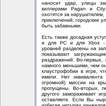
наносит удар, улицы за
киллерами Pagan и City
охотятся за нарушителем, 
приключений, городские у
быть забавными.
Есть также досадная усту
и для PC и для Xbox - 
уровней разделены на за
показывают загружающи
раздражений. Во-первых, 
намного меньшими, чем он
клаустрофобии в игре, ч
имели. Нет эквивалента
огромной) миссии на кр
пропущены. Во-вторых, 
другого замораживает иг
оставляете. Если Вы ныр
избегая четырех кинжалов