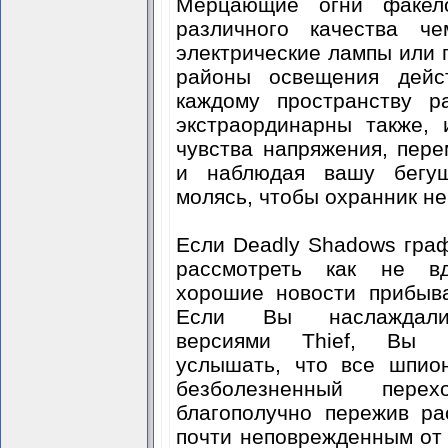
Мерцающие огни факело
различного качества че
электрические лампы или
районы освещения дейст
каждому пространству р
экстраординарны также,
чувства напряжения, пер
и наблюдая вашу бегущ
молясь, чтобы охранник не
Если Deadly Shadows гра
рассмотреть как не в
хорошие новости прибыв
Если Вы наслаждали
версиями Thief, Вы б
услышать, что все шпио
безболезненный пере
благополучно пережив ра
почти неповрежденным от 